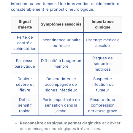
infection ou une tumeur. Une intervention rapide améliore
considérablement le pronostic neurologique.
Signal
Importance
Symptômes associés
d’alerte
clinique
Perte de
Incontinence urinaire
Urgenge médicale
contrôle
ou fécale
absolue
sphinctérien
Risques de
Faiblesse
Difficulté à bouger un
séquelles
paralytique
membre
motrices
Douleur
Douleur intense
Suspecter
sévère et
accompagnée de
infection ou
fièvre
signes infectieux
tumeur
Déficit
Perte importante de
Résulte d’une
sensitif
sensation dans la
compression
rapide
jambe
nerveuse grave
Reconnaître ces signaux permet d’agir vite
et d’éviter
des dommages neurologiques irréversibles.