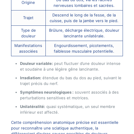
Origine
nerveuses lombaires et sacrées.
Descend le long de la fesse, de la
Trajet
cuisse, puis de la jambe vers le pied.
Type de
Brûlure, décharge électrique, douleur
douleur
lancinante unilatérale.
Manifestations
Engourdissement, picotements,
associées
faiblesse musculaire potentielle.
Douleur variable:
peut fluctuer d’une douleur intense
et soudaine à une légère gêne lancinante.
Irradiation:
étendue du bas du dos au pied, suivant le
trajet précis du nerf.
Symptômes neurologiques :
souvent associés à des
perturbations sensitives et motrices.
Unilatéralité:
quasi systématique, un seul membre
inférieur est affecté.
Cette compréhension anatomique précise est essentielle
pour reconnaître une sciatique authentique, la
différenciant d’autres causes possibles de douleurs