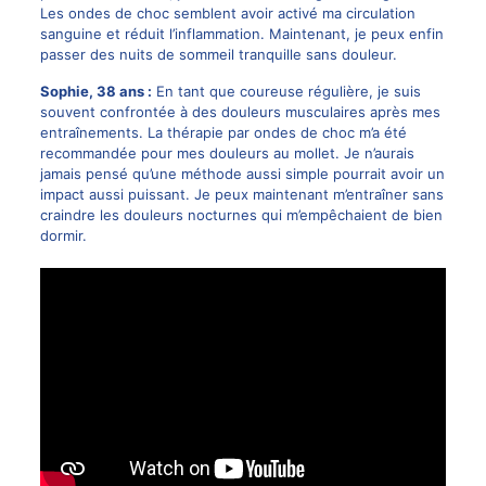
Les ondes de choc semblent avoir activé ma circulation
sanguine et réduit l’inflammation. Maintenant, je peux enfin
passer des nuits de sommeil tranquille sans douleur.
Sophie, 38 ans :
En tant que coureuse régulière, je suis
souvent confrontée à des douleurs musculaires après mes
entraînements. La thérapie par ondes de choc m’a été
recommandée pour mes douleurs au mollet. Je n’aurais
jamais pensé qu’une méthode aussi simple pourrait avoir un
impact aussi puissant. Je peux maintenant m’entraîner sans
craindre les douleurs nocturnes qui m’empêchaient de bien
dormir.