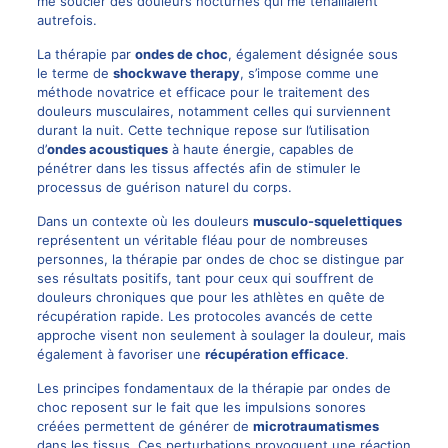
me soucier des douleurs nocturnes qui me tenaillaient
autrefois.
La thérapie par
ondes de choc
, également désignée sous
le terme de
shockwave therapy
, s’impose comme une
méthode novatrice et efficace pour le traitement des
douleurs musculaires, notamment celles qui surviennent
durant la nuit. Cette technique repose sur l’utilisation
d’
ondes acoustiques
à haute énergie, capables de
pénétrer dans les tissus affectés afin de stimuler le
processus de guérison naturel du corps.
Dans un contexte où les douleurs
musculo-squelettiques
représentent un véritable fléau pour de nombreuses
personnes, la thérapie par ondes de choc se distingue par
ses résultats positifs, tant pour ceux qui souffrent de
douleurs chroniques que pour les athlètes en quête de
récupération rapide. Les protocoles avancés de cette
approche visent non seulement à soulager la douleur, mais
également à favoriser une
récupération efficace
.
Les principes fondamentaux de la thérapie par ondes de
choc reposent sur le fait que les impulsions sonores
créées permettent de générer de
microtraumatismes
dans les tissus. Ces perturbations provoquent une réaction