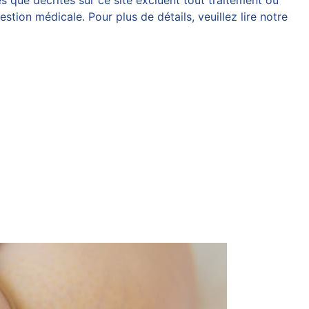
 que décrites sur ce site excluent tout traitement ou
tion médicale. Pour plus de détails, veuillez lire notre