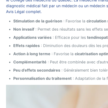
le Collège des médecins du Québec. La médecine manuelle
diagnostic médical fait par un médecin ou un médecin sp
Avis Légal complet.
Stimulation de la guérison
: Favorise la
circulation
Non invasif
: Permet des résultats sans les effets s
Applications variées
: Efficace pour les
tendinopat
Effets rapides
: Diminution des douleurs dès les pr
Action à long terme
: Favorise la
cicatrisation opti
Complémentarité
: Peut être combinée avec d’aut
Peu d’effets secondaires
: Généralement bien tolér
Personnalisation du traitement
: Adaptation de la