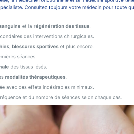
, la médecine fonctionnelle et la médecine sportive telles
écialiste. Consultez toujours votre médecin pour toute ques
 sanguine
et la
régénération des tissus
.
econdaires des interventions chirurgicales.
hies
,
blessures sportives
et plus encore.
emières séances.
male
des tissus lésés.
res
modalités thérapeutiques
.
ée avec des effets indésirables minimaux.
 fréquence et du nombre de séances selon chaque cas.