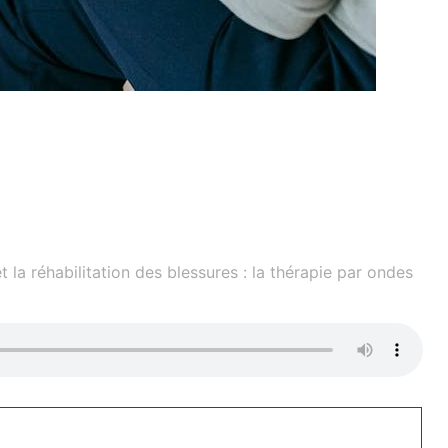
 la réhabilitation des blessures : la thérapie par ondes