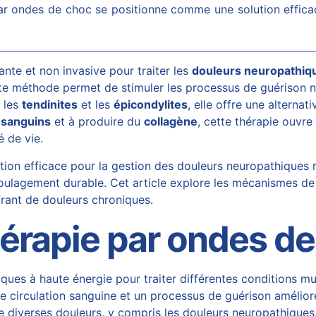
 par ondes de choc se positionne comme une solution effic
nte et non invasive pour traiter les
douleurs neuropathiq
tte méthode permet de stimuler les processus de guérison na
e les
tendinites
et les
épicondylites
, elle offre une alternat
 sanguins
et à produire du
collagène
, cette thérapie ouvre
é de vie.
on efficace pour la gestion des douleurs neuropathiques r
ulagement durable. Cet article explore les mécanismes de cet
ffrant de douleurs chroniques.
hérapie par ondes de
ques à haute énergie pour traiter différentes conditions mu
e circulation sanguine et un processus de guérison amélioré.
e diverses douleurs, y compris les douleurs neuropathiques