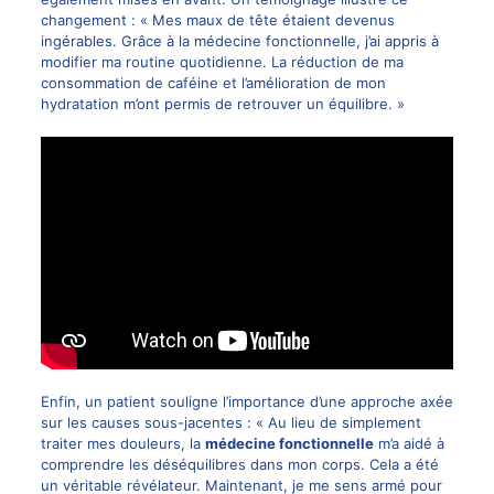
changement : « Mes maux de tête étaient devenus
ingérables. Grâce à la médecine fonctionnelle, j’ai appris à
modifier ma routine quotidienne. La réduction de ma
consommation de caféine et l’amélioration de mon
hydratation m’ont permis de retrouver un équilibre. »
Enfin, un patient souligne l’importance d’une approche axée
sur les causes sous-jacentes : « Au lieu de simplement
traiter mes douleurs, la
médecine fonctionnelle
m’a aidé à
comprendre les déséquilibres dans mon corps. Cela a été
un véritable révélateur. Maintenant, je me sens armé pour