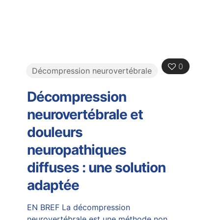
0
Décompression neurovertébrale
Décompression
neurovertébrale et
douleurs
neuropathiques
diffuses : une solution
adaptée
EN BREF La décompression
neurovertébrale est une méthode non