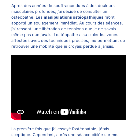
Après des années de souffrance dues à des douleurs
musculaires profondes, j’ai décidé de consulter un
ostéopathe. Les
manipulations ostéopathiques
m’ont
apporté un soulagement immédiat. Au cours des séances,
j’ai ressenti une libération de tensions que je ne savais
même pas que j’avais. L’ostéopathe a su cibler les zones
affectées avec des techniques précises, me permettant de
retrouver une mobilité que je croyais perdue à jamais.
La première fois que j’ai essayé l’ostéopathie, j’étais
sceptique. Cependant, après une séance ciblée sur mes