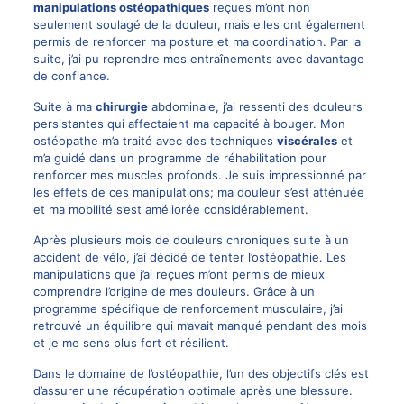
manipulations ostéopathiques
reçues m’ont non
seulement soulagé de la douleur, mais elles ont également
permis de renforcer ma posture et ma coordination. Par la
suite, j’ai pu reprendre mes entraînements avec davantage
de confiance.
Suite à ma
chirurgie
abdominale, j’ai ressenti des douleurs
persistantes qui affectaient ma capacité à bouger. Mon
ostéopathe m’a traité avec des techniques
viscérales
et
m’a guidé dans un programme de réhabilitation pour
renforcer mes muscles profonds. Je suis impressionné par
les effets de ces manipulations; ma douleur s’est atténuée
et ma mobilité s’est améliorée considérablement.
Après plusieurs mois de douleurs chroniques suite à un
accident de vélo, j’ai décidé de tenter l’ostéopathie. Les
manipulations que j’ai reçues m’ont permis de mieux
comprendre l’origine de mes douleurs. Grâce à un
programme spécifique de renforcement musculaire, j’ai
retrouvé un équilibre qui m’avait manqué pendant des mois
et je me sens plus fort et résilient.
Dans le domaine de l’ostéopathie, l’un des objectifs clés est
d’assurer une récupération optimale après une blessure.