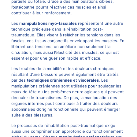
partielle ou totale. Grâce à des manipulations ciblées,
l’ostéopathe pourra réactiver ces muscles et ainsi
contribuer à leur renforcement.
Les
manipulations myo-fasciales
représentent une autre
technique précieuse dans la réhabilitation post-
traumatique. Elles visent à relâcher les tensions dans les
fascias, ces tissus conjonctifs enveloppant les muscles. En
libérant ces tensions, on améliore non seulement la
circulation, mais aussi l’élasticité des muscles, ce qui est
essentiel pour une guérison rapide et efficace.
Les troubles de la mobilité et les douleurs chroniques
résultant d’une blessure peuvent également être traités
par des
techniques crâniennes
et
viscérales
. Les
manipulations crâniennes sont utilisées pour soulager les
maux de tête ou les problèmes neurologiques qui peuvent
découler de traumatismes. De plus, la manipulation des
organes internes peut contribuer à traiter des douleurs
abdominales d’origine fonctionnelle qui peuvent émerger
suite à des blessures.
Le processus de réhabilitation post-traumatique exige
aussi une compréhension approfondie du fonctionnement
global du corps. Chaque
manipulation ostéopathique
est