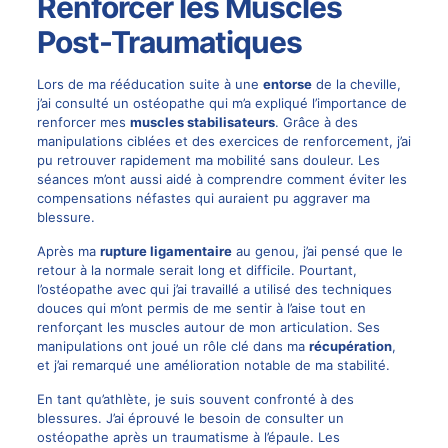
Renforcer les Muscles
Post-Traumatiques
Lors de ma rééducation suite à une
entorse
de la cheville,
j’ai consulté un ostéopathe qui m’a expliqué l’importance de
renforcer mes
muscles stabilisateurs
. Grâce à des
manipulations ciblées et des exercices de renforcement, j’ai
pu retrouver rapidement ma mobilité sans douleur. Les
séances m’ont aussi aidé à comprendre comment éviter les
compensations néfastes qui auraient pu aggraver ma
blessure.
Après ma
rupture ligamentaire
au genou, j’ai pensé que le
retour à la normale serait long et difficile. Pourtant,
l’ostéopathe avec qui j’ai travaillé a utilisé des techniques
douces qui m’ont permis de me sentir à l’aise tout en
renforçant les muscles autour de mon articulation. Ses
manipulations ont joué un rôle clé dans ma
récupération
,
et j’ai remarqué une amélioration notable de ma stabilité.
En tant qu’athlète, je suis souvent confronté à des
blessures. J’ai éprouvé le besoin de consulter un
ostéopathe après un traumatisme à l’épaule. Les