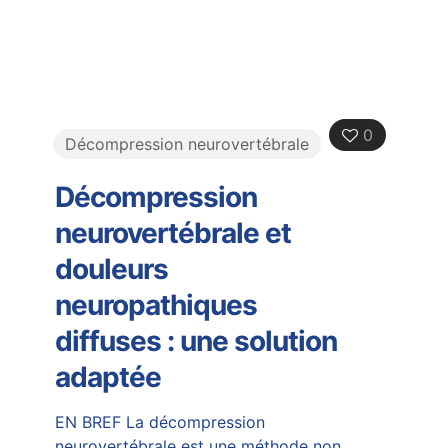
0
Décompression neurovertébrale
Décompression
neurovertébrale et
douleurs
neuropathiques
diffuses : une solution
adaptée
EN BREF La décompression
neurovertébrale est une méthode non