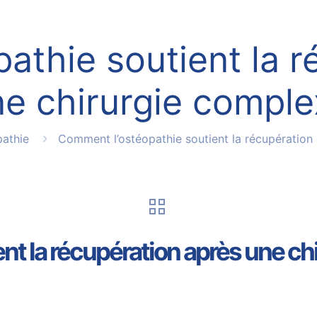
athie soutient la r
e chirurgie compl
athie
Comment l’ostéopathie soutient la récupération
nt la récupération après une ch