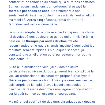
souffert d’une tendinite au coude qui a duré des semaines.
Sur les recommandations d’un collègue, j’ai essayé la
thérapie par ondes de choc
. Ce traitement a non
seulement diminué ma douleur, mais a également amélioré
ma mobilité. Après cinq séances, j’étais de retour à
l’entraînement sans aucune gêne.
Je suis un adepte de la course à pied et, après une chute,
j’ai développé des douleurs au genou qui ont mis fin à ma
passion. La
thérapie par ondes de choc
m’a été
recommandée et je n’aurais jamais imaginé à quel point les
résultats seraient rapides. En quelques séances, j’ai
constaté une amélioration et j’ai pu retrouver ma routine
sans douleur.
Suite à un accident de vélo, j’ai eu des douleurs
persistantes au niveau du dos qui m’ont bien compliqué la
vie. Un professionnel de santé m’a proposé d’essayer la
thérapie par ondes de choc
. Après quelques séances, je
suis surpris de la rapidité avec laquelle ma douleur a
diminué. Je ressens désormais une légère concentration
sur la guérison, ce qui est très encourageant.
Ma mère, qui souffrait de douleurs chroniques aux épaules