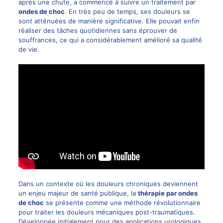
après une chute, a commencé à suivre un traitement par
ondes de choc
. En très peu de temps, ses douleurs se
sont atténuées de manière significative. Elle pouvait enfin
réaliser des tâches quotidiennes sans éprouver de
souffrances, ce qui a considérablement amélioré sa qualité
de vie.
Dans un contexte où les douleurs chroniques deviennent
un enjeu majeur de santé publique, la
thérapie par ondes
de choc
se présente comme une méthode révolutionnaire
pour traiter les douleurs mécaniques post-traumatiques.
Développée initialement pour des applications urologiques,