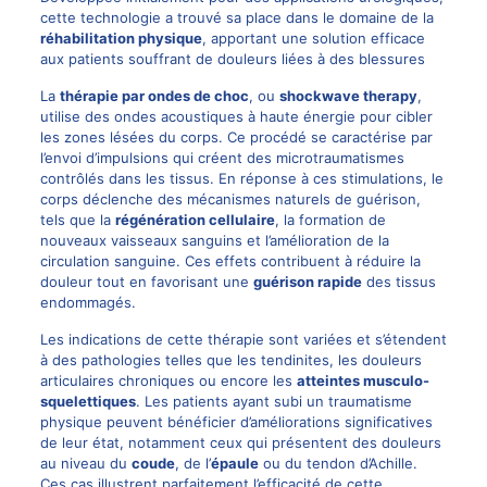
cette technologie a trouvé sa place dans le domaine de la
réhabilitation physique
, apportant une solution efficace
aux patients souffrant de douleurs liées à des blessures
La
thérapie par ondes de choc
, ou
shockwave therapy
,
utilise des ondes acoustiques à haute énergie pour cibler
les zones lésées du corps. Ce procédé se caractérise par
l’envoi d’impulsions qui créent des microtraumatismes
contrôlés dans les tissus. En réponse à ces stimulations, le
corps déclenche des mécanismes naturels de guérison,
tels que la
régénération cellulaire
, la formation de
nouveaux vaisseaux sanguins et l’amélioration de la
circulation sanguine. Ces effets contribuent à réduire la
douleur tout en favorisant une
guérison rapide
des tissus
endommagés.
Les indications de cette thérapie sont variées et s’étendent
à des pathologies telles que les tendinites, les douleurs
articulaires chroniques ou encore les
atteintes musculo-
squelettiques
. Les patients ayant subi un traumatisme
physique peuvent bénéficier d’améliorations significatives
de leur état, notamment ceux qui présentent des douleurs
au niveau du
coude
, de l’
épaule
ou du tendon d’Achille.
Ces cas illustrent parfaitement l’efficacité de cette