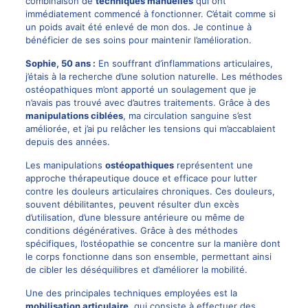
combinaison de
techniques manuelles
qui ont
immédiatement commencé à fonctionner. C’était comme si
un poids avait été enlevé de mon dos. Je continue à
bénéficier de ses soins pour maintenir l’amélioration.
Sophie, 50 ans :
En souffrant d’inflammations articulaires,
j’étais à la recherche d’une solution naturelle. Les méthodes
ostéopathiques m’ont apporté un soulagement que je
n’avais pas trouvé avec d’autres traitements. Grâce à des
manipulations ciblées
, ma circulation sanguine s’est
améliorée, et j’ai pu relâcher les tensions qui m’accablaient
depuis des années.
Les manipulations
ostéopathiques
représentent une
approche thérapeutique douce et efficace pour lutter
contre les douleurs articulaires chroniques. Ces douleurs,
souvent débilitantes, peuvent résulter d’un excès
d’utilisation, d’une blessure antérieure ou même de
conditions dégénératives. Grâce à des méthodes
spécifiques, l’ostéopathie se concentre sur la manière dont
le corps fonctionne dans son ensemble, permettant ainsi
de cibler les déséquilibres et d’améliorer la mobilité.
Une des principales techniques employées est la
mobilisation articulaire
, qui consiste à effectuer des