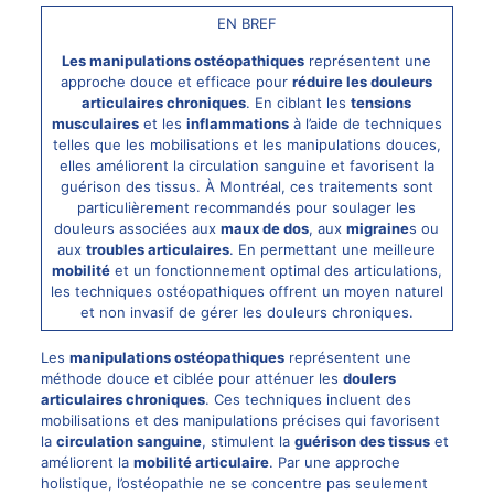
EN BREF
Les manipulations ostéopathiques
représentent une
approche douce et efficace pour
réduire les douleurs
articulaires chroniques
. En ciblant les
tensions
musculaires
et les
inflammations
à l’aide de techniques
telles que les mobilisations et les manipulations douces,
elles améliorent la circulation sanguine et favorisent la
guérison des tissus. À Montréal, ces traitements sont
particulièrement recommandés pour soulager les
douleurs associées aux
maux de dos
, aux
migraine
s ou
aux
troubles articulaires
. En permettant une meilleure
mobilité
et un fonctionnement optimal des articulations,
les techniques ostéopathiques offrent un moyen naturel
et non invasif de gérer les
douleurs chroniques
.
Les
manipulations ostéopathiques
représentent une
méthode douce et ciblée pour atténuer les
doulers
articulaires chroniques
. Ces techniques incluent des
mobilisations et des manipulations précises qui favorisent
la
circulation sanguine
, stimulent la
guérison des tissus
et
améliorent la
mobilité articulaire
. Par une approche
holistique, l’ostéopathie ne se concentre pas seulement