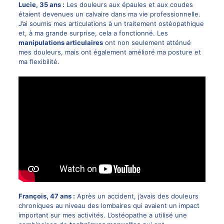
Lucie, 35 ans :
Les douleurs aux épaules et aux coudes
étaient devenues un calvaire dans ma vie professionnelle.
J’ai soumis mes articulations à un traitement ostéopathique
et, à ma grande surprise, cela a fonctionné. Les
manipulations articulaires
ont non seulement atténué
mes douleurs, mais ont également amélioré ma posture et
ma flexibilité.
François, 47 ans :
Après un accident, j’avais des douleurs
chroniques au niveau des lombaires qui avaient un impact
important sur mes activités. L’ostéopathe a utilisé une