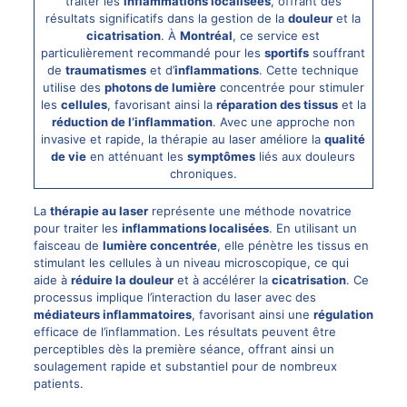
traiter les
inflammations localisées
, offrant des
résultats significatifs dans la gestion de la
douleur
et la
cicatrisation
. À
Montréal
, ce service est
particulièrement recommandé pour les
sportifs
souffrant
de
traumatismes
et d’
inflammations
. Cette technique
utilise des
photons de lumière
concentrée pour stimuler
les
cellules
, favorisant ainsi la
réparation des tissus
et la
réduction de l’inflammation
. Avec une approche non
invasive et rapide, la thérapie au laser améliore la
qualité
de vie
en atténuant les
symptômes
liés aux
douleurs
chroniques
.
La
thérapie au laser
représente une méthode novatrice
pour traiter les
inflammations localisées
. En utilisant un
faisceau de
lumière concentrée
, elle pénètre les tissus en
stimulant les cellules à un niveau microscopique, ce qui
aide à
réduire la douleur
et à accélérer la
cicatrisation
. Ce
processus implique l’interaction du laser avec des
médiateurs inflammatoires
, favorisant ainsi une
régulation
efficace de l’inflammation. Les résultats peuvent être
perceptibles dès la première séance, offrant ainsi un
soulagement rapide et substantiel pour de nombreux
patients.