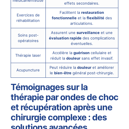
médicamenteuse
effets secondaires.
Facilitent la
restauration
Exercices de
fonctionnelle
et la
flexibilité
des
réhabilitation
articulations.
Assurent une
surveillance
et une
Soins post-
évaluation rapide
des complications
opératoires
éventuelles.
Accélère la
guérison
cellulaire et
Thérapie
laser
réduit la
douleur
sans effet invasif.
Peut réduire la
douleur
et améliorer
Acupuncture
le
bien-être
général post-chirurgie.
Témoignages sur la
thérapie par ondes de choc
et récupération après une
chirurgie complexe : des
solutions avancées