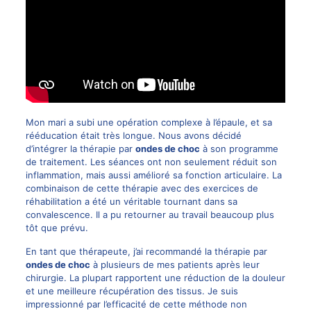
Mon mari a subi une opération complexe à l’épaule, et sa
rééducation était très longue. Nous avons décidé
d’intégrer la thérapie par
ondes de choc
à son programme
de traitement. Les séances ont non seulement réduit son
inflammation, mais aussi amélioré sa fonction articulaire. La
combinaison de cette thérapie avec des exercices de
réhabilitation a été un véritable tournant dans sa
convalescence. Il a pu retourner au travail beaucoup plus
tôt que prévu.
En tant que thérapeute, j’ai recommandé la thérapie par
ondes de choc
à plusieurs de mes patients après leur
chirurgie. La plupart rapportent une réduction de la douleur
et une meilleure récupération des tissus. Je suis
impressionné par l’efficacité de cette méthode non