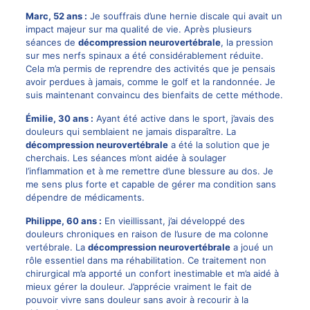
Marc, 52 ans :
Je souffrais d’une hernie discale qui avait un
impact majeur sur ma qualité de vie. Après plusieurs
séances de
décompression neurovertébrale
, la pression
sur mes nerfs spinaux a été considérablement réduite.
Cela m’a permis de reprendre des activités que je pensais
avoir perdues à jamais, comme le golf et la randonnée. Je
suis maintenant convaincu des bienfaits de cette méthode.
Émilie, 30 ans :
Ayant été active dans le sport, j’avais des
douleurs qui semblaient ne jamais disparaître. La
décompression neurovertébrale
a été la solution que je
cherchais. Les séances m’ont aidée à soulager
l’inflammation et à me remettre d’une blessure au dos. Je
me sens plus forte et capable de gérer ma condition sans
dépendre de médicaments.
Philippe, 60 ans :
En vieillissant, j’ai développé des
douleurs chroniques en raison de l’usure de ma colonne
vertébrale. La
décompression neurovertébrale
a joué un
rôle essentiel dans ma réhabilitation. Ce traitement non
chirurgical m’a apporté un confort inestimable et m’a aidé à
mieux gérer la douleur. J’apprécie vraiment le fait de
pouvoir vivre sans douleur sans avoir à recourir à la