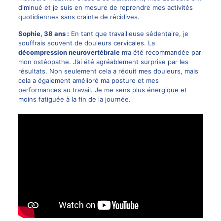
diminué et je suis en mesure de reprendre mes activités
quotidiennes sans crainte de récidives.
Sophie, 38 ans :
En tant que travailleuse sédentaire, je
souffrais souvent de douleurs cervicales. La
décompression neurovertébrale
m’a été recommandée par
mon ostéopathe. J’ai été agréablement surprise par les
résultats
. Non seulement cela a réduit mes douleurs, mais
cela a également amélioré ma posture et mes
performances au travail. Je me sens plus énergique et
moins fatiguée à la fin de la journée.