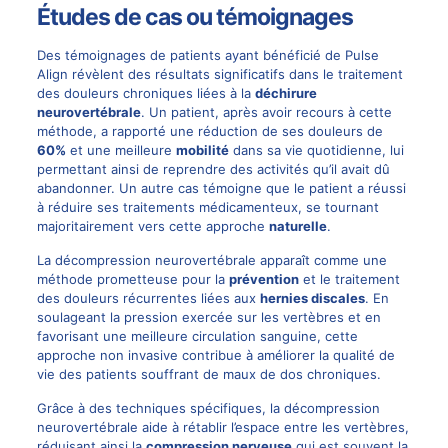
Études de cas ou témoignages
Des témoignages de patients ayant bénéficié de Pulse
Align révèlent des résultats significatifs dans le traitement
des douleurs chroniques liées à la
déchirure
neurovertébrale
. Un patient, après avoir recours à cette
méthode, a rapporté une réduction de ses douleurs de
60%
et une meilleure
mobilité
dans sa vie quotidienne, lui
permettant ainsi de reprendre des activités qu’il avait dû
abandonner. Un autre cas témoigne que le patient a réussi
à réduire ses traitements médicamenteux, se tournant
majoritairement vers cette approche
naturelle
.
La décompression neurovertébrale apparaît comme une
méthode prometteuse pour la
prévention
et le traitement
des douleurs récurrentes liées aux
hernies discales
. En
soulageant la pression exercée sur les vertèbres et en
favorisant une meilleure circulation sanguine, cette
approche non invasive contribue à améliorer la qualité de
vie des patients souffrant de maux de dos chroniques.
Grâce à des techniques spécifiques, la décompression
neurovertébrale aide à rétablir l’espace entre les vertèbres,
réduisant ainsi la
compression nerveuse
qui est souvent la