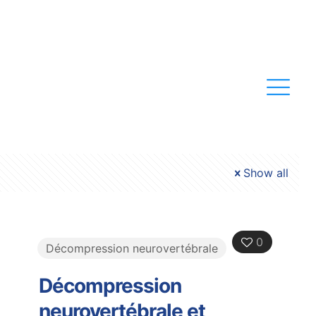
Show all
0
Décompression neurovertébrale
Décompression
neurovertébrale et