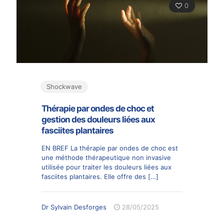
0
Shockwave
Thérapie par ondes de choc et
gestion des douleurs liées aux
fasciites plantaires
EN BREF La thérapie par ondes de choc est
une méthode thérapeutique non invasive
utilisée pour traiter les douleurs liées aux
fasciites plantaires. Elle offre des
[…]
Dr Sylvain Desforges
28/05/2025