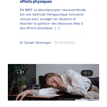
efforts physiques
EN BREF La décompression neurovertébrale
est une méthode thérapeutique innovante
conçue pour soulager les douleurs et
favoriser la guérison des blessures liées à
des efforts physiques.
[…]
Dr Sylvain Desforges
13/08/2025
0