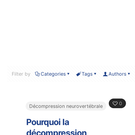
Filter by
Categories
Tags
Authors
0
Décompression neurovertébrale
Pourquoi la
décompression