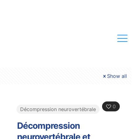
Show all
0
Décompression neurovertébrale
Décompression
neurovertébrale et