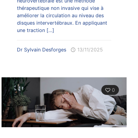
neurovertébrale est une méthode
thérapeutique non invasive qui vise à
améliorer la circulation au niveau des
disques intervertébraux. En appliquant
une traction
[…]
Dr Sylvain Desforges
13/11/2025
0