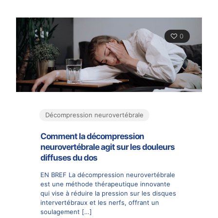
0
Décompression neurovertébrale
Comment la décompression
neurovertébrale agit sur les douleurs
diffuses du dos
EN BREF La décompression neurovertébrale
est une méthode thérapeutique innovante
qui vise à réduire la pression sur les disques
intervertébraux et les nerfs, offrant un
soulagement
[…]