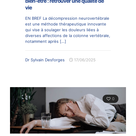
bien-être : retrouver une qualité de
vie
EN BREF La décompression neurovertébrale
est une méthode thérapeutique innovante
qui vise à soulager les douleurs liées à
diverses affections de la colonne vertébrale,
notamment après
[…]
Dr Sylvain Desforges
17/06/2025
0