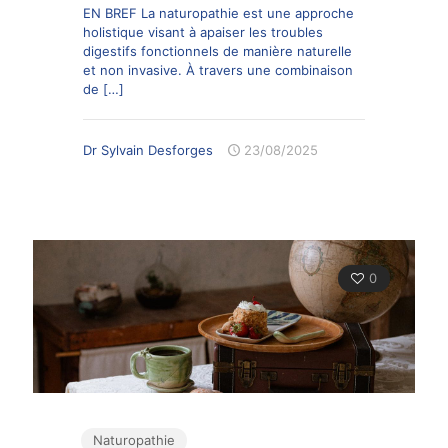
EN BREF La naturopathie est une approche
holistique visant à apaiser les troubles
digestifs fonctionnels de manière naturelle
et non invasive. À travers une combinaison
de
[…]
Dr Sylvain Desforges
23/08/2025
0
Naturopathie