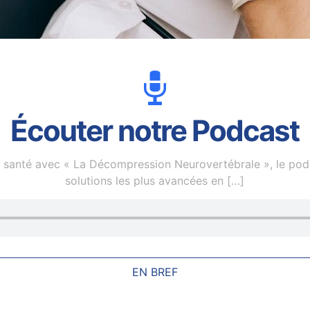
Écouter notre Podcast
 en santé avec « La Décompression Neurovertébrale », le po
solutions les plus avancées en
[…]
EN BREF