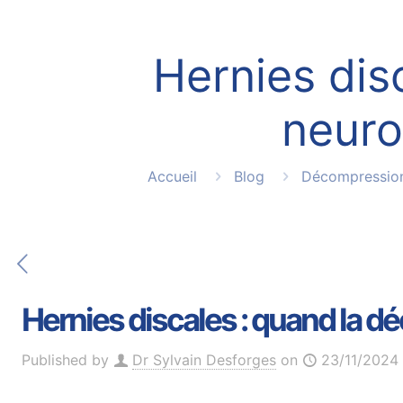
Hernies dis
neuro
Accueil
Blog
Décompression
Hernies discales : quand la d
Published by
Dr Sylvain Desforges
on
23/11/2024