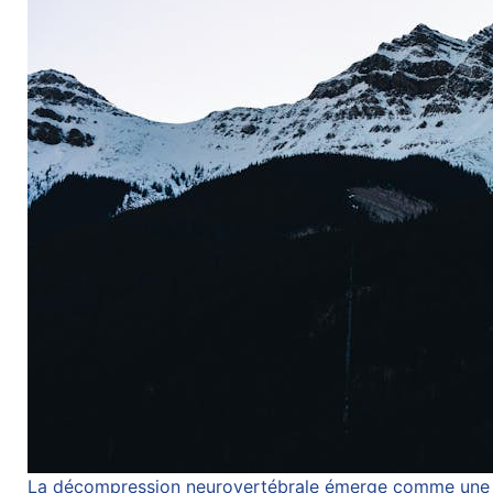
La décompression neurovertébrale émerge comme une al