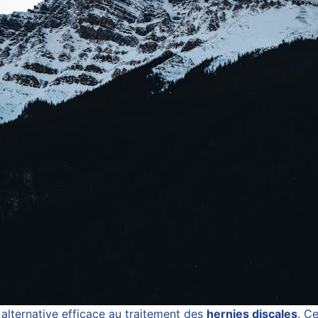
ternative efficace au traitement des
hernies discales
. C