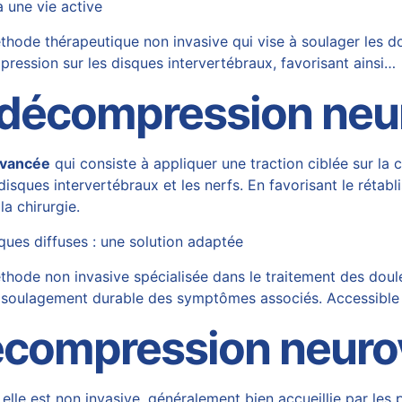
 une vie active
ode thérapeutique non invasive qui vise à soulager les do
pression sur les disques intervertébraux, favorisant ainsi…
a décompression neu
avancée
qui consiste à appliquer une traction ciblée sur la
disques intervertébraux et les nerfs. En favorisant le rétabl
la chirurgie.
ues diffuses : une solution adaptée
de non invasive spécialisée dans le traitement des douleur
i un soulagement durable des symptômes associés. Accessibl
écompression neuro
: elle est non invasive, généralement bien accueillie par les 