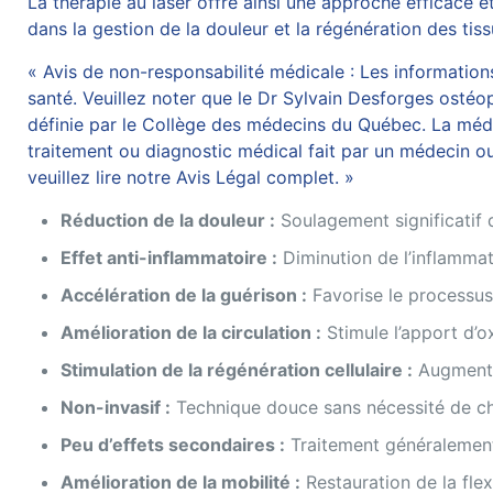
La thérapie au laser offre ainsi une approche efficace 
dans la gestion de la douleur et la régénération des tiss
« Avis de non-responsabilité médicale : Les informations 
santé. Veuillez noter que le Dr Sylvain Desforges ostéop
définie par le Collège des médecins du Québec. La médec
traitement ou diagnostic médical fait par un médecin ou
veuillez lire notre Avis Légal complet. »
Réduction de la douleur :
Soulagement significatif
Effet anti-inflammatoire :
Diminution de l’inflammat
Accélération de la guérison :
Favorise le processus 
Amélioration de la circulation :
Stimule l’apport d’
Stimulation de la régénération cellulaire :
Augmente 
Non-invasif :
Technique douce sans nécessité de chi
Peu d’effets secondaires :
Traitement généralement 
Amélioration de la mobilité :
Restauration de la flex