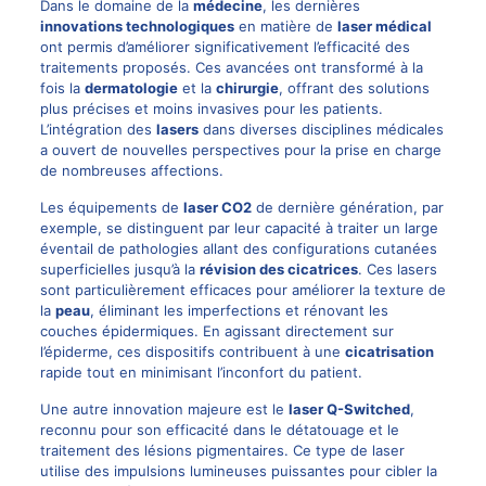
Dans le domaine de la
médecine
, les dernières
innovations technologiques
en matière de
laser médical
ont permis d’améliorer significativement l’efficacité des
traitements proposés. Ces avancées ont transformé à la
fois la
dermatologie
et la
chirurgie
, offrant des solutions
plus précises et moins invasives pour les patients.
L’intégration des
lasers
dans diverses disciplines médicales
a ouvert de nouvelles perspectives pour la prise en charge
de nombreuses affections.
Les équipements de
laser CO2
de dernière génération, par
exemple, se distinguent par leur capacité à traiter un large
éventail de pathologies allant des configurations cutanées
superficielles jusqu’à la
révision des cicatrices
. Ces lasers
sont particulièrement efficaces pour améliorer la texture de
la
peau
, éliminant les imperfections et rénovant les
couches épidermiques. En agissant directement sur
l’épiderme, ces dispositifs contribuent à une
cicatrisation
rapide tout en minimisant l’inconfort du patient.
Une autre innovation majeure est le
laser Q-Switched
,
reconnu pour son efficacité dans le détatouage et le
traitement des lésions pigmentaires. Ce type de laser
utilise des impulsions lumineuses puissantes pour cibler la