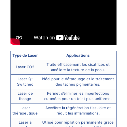
Type de Laser
Applications
Traite efficacement les cicatrices et
Laser CO2
améliore la texture de la peau.
Laser Q-
Idéal pour le détatouage et le traitement
Switched
des taches pigmentaires.
Laser de
Permet d’éliminer les imperfections
lissage
cutanées pour un teint plus uniforme.
Laser
Accélère la régénération tissulaire et
thérapeutique
réduit les inflammations.
Laser à
Utilisé pour l’épilation permanente grâce