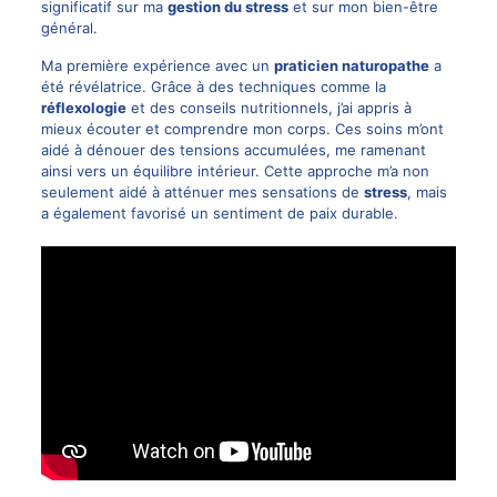
significatif sur ma
gestion du stress
et sur mon bien-être
général.
Ma première expérience avec un
praticien naturopathe
a
été révélatrice. Grâce à des techniques comme la
réflexologie
et des conseils nutritionnels, j’ai appris à
mieux écouter et comprendre mon corps. Ces soins m’ont
aidé à dénouer des tensions accumulées, me ramenant
ainsi vers un équilibre intérieur. Cette approche m’a non
seulement aidé à atténuer mes sensations de
stress
, mais
a également favorisé un sentiment de paix durable.