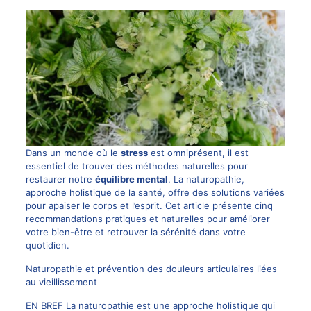
Dans un monde où le
stress
est omniprésent, il est
essentiel de trouver des méthodes naturelles pour
restaurer notre
équilibre mental
. La naturopathie,
approche holistique de la santé, offre des solutions variées
pour apaiser le corps et l’esprit. Cet article présente cinq
recommandations pratiques et naturelles pour améliorer
votre bien-être et retrouver la sérénité dans votre
quotidien.
Naturopathie et prévention des douleurs articulaires liées
au vieillissement
EN BREF La naturopathie est une approche holistique qui