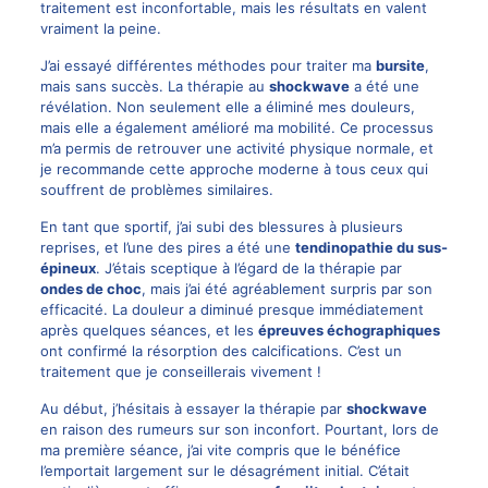
traitement est inconfortable, mais les résultats en valent
vraiment la peine.
J’ai essayé différentes méthodes pour traiter ma
bursite
,
mais sans succès. La thérapie au
shockwave
a été une
révélation. Non seulement elle a éliminé mes douleurs,
mais elle a également amélioré ma mobilité. Ce processus
m’a permis de retrouver une activité physique normale, et
je recommande cette approche moderne à tous ceux qui
souffrent de problèmes similaires.
En tant que sportif, j’ai subi des blessures à plusieurs
reprises, et l’une des pires a été une
tendinopathie du sus-
épineux
. J’étais sceptique à l’égard de la thérapie par
ondes de choc
, mais j’ai été agréablement surpris par son
efficacité. La douleur a diminué presque immédiatement
après quelques séances, et les
épreuves échographiques
ont confirmé la résorption des calcifications. C’est un
traitement que je conseillerais vivement !
Au début, j’hésitais à essayer la thérapie par
shockwave
en raison des rumeurs sur son inconfort. Pourtant, lors de
ma première séance, j’ai vite compris que le bénéfice
l’emportait largement sur le désagrément initial. C’était