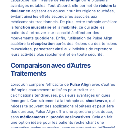
L’approche non invasive de
Pulse Align
offre plusieurs
avantages notables. Tout d’abord, elle permet de
réduire la
douleur
en agissant en douceur sur les régions touchées,
évitant ainsi les effets secondaires associés aux
médicaments traditionnels. De plus, cette thérapie améliore
la
fonction musculaire
et la
mobilité
, ce qui aide les
patients à retrouver leur capacité à effectuer des
mouvements quotidiens. Enfin, l’utilisation de Pulse Align
accélère la
récupération
après des lésions ou des tensions
musculaires, permettant ainsi aux individus de reprendre
leurs activités plus rapidement et en toute sécurité.
Comparaison avec d’Autres
Traitements
Lorsqu’on compare l’efficacité de
Pulse Align
avec d’autres
thérapies couramment utilisées pour traiter les
calcifications tendineuses, plusieurs avantages uniques
émergent. Contrairement à la thérapie au
shockwave
, qui
nécessite souvent des applications répétées et peut être
douloureuse, Pulse Align offre une approche plus douce,
sans
médicaments
ni
procédures invasives
. Cela en fait
une option idéale pour les patients recherchant une
alternative moins agressive, sans compromettre l’efficacité