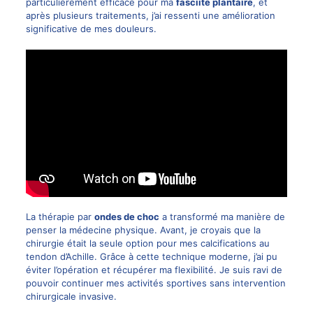
particulièrement efficace pour ma
fasciite plantaire
, et
après plusieurs traitements, j’ai ressenti une amélioration
significative de mes douleurs.
La thérapie par
ondes de choc
a transformé ma manière de
penser la médecine physique. Avant, je croyais que la
chirurgie était la seule option pour mes calcifications au
tendon d’Achille. Grâce à cette technique moderne, j’ai pu
éviter l’opération et récupérer ma flexibilité. Je suis ravi de
pouvoir continuer mes activités sportives sans intervention
chirurgicale invasive.