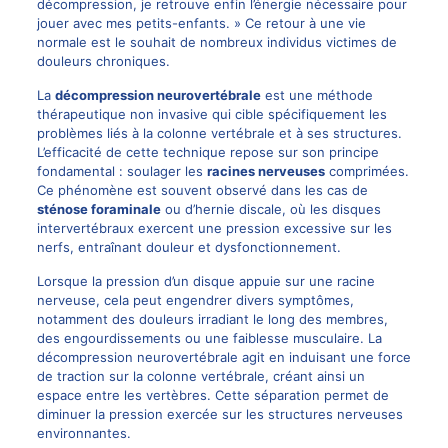
décompression, je retrouve enfin l’énergie nécessaire pour
jouer avec mes petits-enfants. » Ce retour à une vie
normale est le souhait de nombreux individus victimes de
douleurs chroniques.
La
décompression neurovertébrale
est une méthode
thérapeutique non invasive qui cible spécifiquement les
problèmes liés à la colonne vertébrale et à ses structures.
L’efficacité de cette technique repose sur son principe
fondamental : soulager les
racines nerveuses
comprimées.
Ce phénomène est souvent observé dans les cas de
sténose foraminale
ou d’hernie discale, où les disques
intervertébraux exercent une pression excessive sur les
nerfs, entraînant douleur et dysfonctionnement.
Lorsque la pression d’un disque appuie sur une racine
nerveuse, cela peut engendrer divers symptômes,
notamment des douleurs irradiant le long des membres,
des engourdissements ou une faiblesse musculaire. La
décompression neurovertébrale agit en induisant une force
de traction sur la colonne vertébrale, créant ainsi un
espace entre les vertèbres. Cette séparation permet de
diminuer la pression exercée sur les structures nerveuses
environnantes.