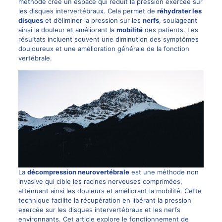
méthode crée un espace qui réduit la pression exercée sur
les disques intervertébraux. Cela permet de
réhydrater les
disques
et d’éliminer la pression sur les
nerfs
, soulageant
ainsi la douleur et améliorant la
mobilité
des patients. Les
résultats incluent souvent une diminution des symptômes
douloureux et une amélioration générale de la fonction
vertébrale.
La
décompression neurovertébrale
est une méthode non
invasive qui cible les racines nerveuses comprimées,
atténuant ainsi les douleurs et améliorant la mobilité. Cette
technique facilite la récupération en libérant la pression
exercée sur les disques intervertébraux et les nerfs
environnants. Cet article explore le fonctionnement de