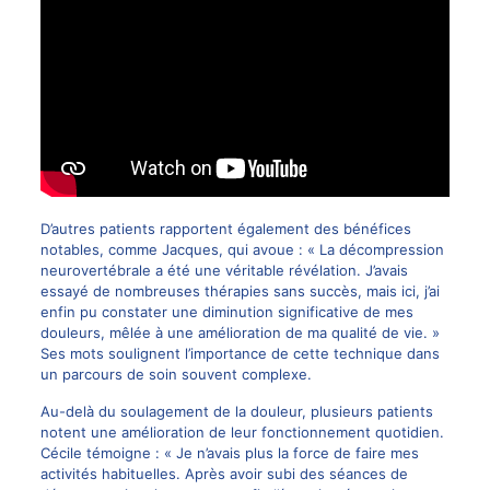
D’autres patients rapportent également des bénéfices
notables, comme Jacques, qui avoue : « La décompression
neurovertébrale a été une véritable révélation. J’avais
essayé de nombreuses thérapies sans succès, mais ici, j’ai
enfin pu constater une diminution significative de mes
douleurs, mêlée à une amélioration de ma qualité de vie. »
Ses mots soulignent l’importance de cette technique dans
un parcours de soin souvent complexe.
Au-delà du soulagement de la douleur, plusieurs patients
notent une amélioration de leur fonctionnement quotidien.
Cécile témoigne : « Je n’avais plus la force de faire mes
activités habituelles. Après avoir subi des séances de