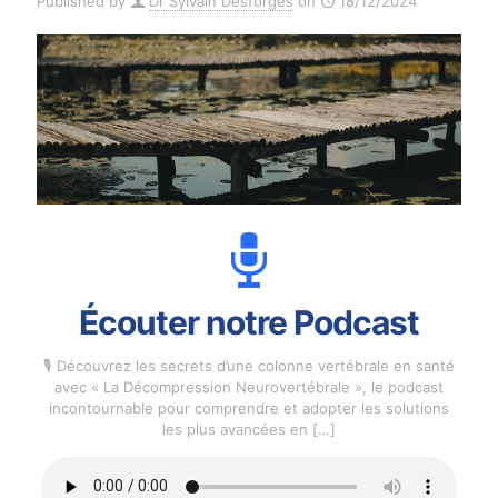
Published by
Dr Sylvain Desforges
on
18/12/2024
Écouter notre Podcast
🎙️ Découvrez les secrets d’une colonne vertébrale en santé
avec « La Décompression Neurovertébrale », le podcast
incontournable pour comprendre et adopter les solutions
les plus avancées en
[…]