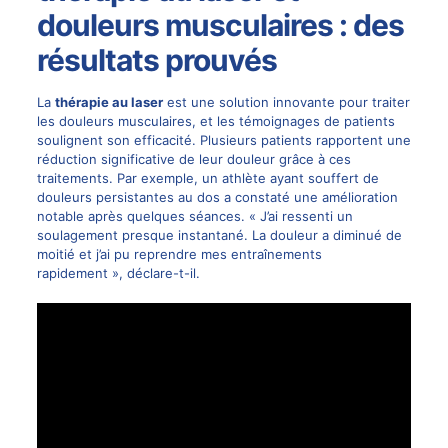
douleurs musculaires : des
résultats prouvés
La
thérapie au laser
est une solution innovante pour traiter
les douleurs musculaires, et les témoignages de patients
soulignent son efficacité. Plusieurs patients rapportent une
réduction significative de leur douleur grâce à ces
traitements. Par exemple, un athlète ayant souffert de
douleurs persistantes au dos a constaté une amélioration
notable après quelques séances. « J’ai ressenti un
soulagement presque instantané. La douleur a diminué de
moitié et j’ai pu reprendre mes entraînements
rapidement », déclare-t-il.