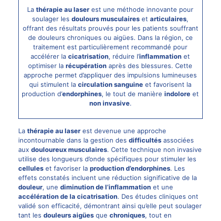
La
thérapie au laser
est une méthode innovante pour
soulager les
doulours musculaires
et
articulaires
,
offrant des résultats prouvés pour les patients souffrant
de douleurs chroniques ou aigües. Dans la région, ce
traitement est particulièrement recommandé pour
accélérer la
cicatrisation
, réduire l’
inflammation
et
optimiser la
récupération
après des blessures. Cette
approche permet d’appliquer des impulsions lumineuses
qui stimulent la
circulation sanguine
et favorisent la
production d’
endorphines
, le tout de manière
indolore
et
non invasive
.
La
thérapie au laser
est devenue une approche
incontournable dans la gestion des
difficultés
associées
aux
douloureux musculaires
. Cette technique non invasive
utilise des longueurs d’onde spécifiques pour stimuler les
cellules
et favoriser la
production d’endorphines
. Les
effets constatés incluent une réduction significative de la
douleur
, une
diminution de l’inflammation
et une
accélération de la cicatrisation
. Des études cliniques ont
validé son efficacité, démontrant ainsi qu’elle peut soulager
tant les
douleurs aigües
que
chroniques
, tout en