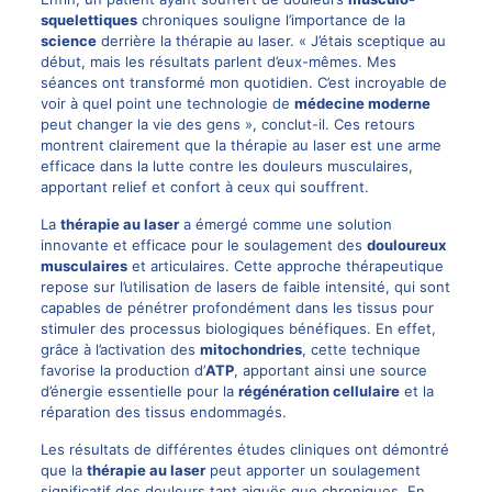
squelettiques
chroniques souligne l’importance de la
science
derrière la thérapie au laser. « J’étais sceptique au
début, mais les résultats parlent d’eux-mêmes. Mes
séances ont transformé mon quotidien. C’est incroyable de
voir à quel point une technologie de
médecine moderne
peut changer la vie des gens », conclut-il. Ces retours
montrent clairement que la thérapie au laser est une arme
efficace dans la lutte contre les douleurs musculaires,
apportant relief et confort à ceux qui souffrent.
La
thérapie au laser
a émergé comme une solution
innovante et efficace pour le soulagement des
douloureux
musculaires
et articulaires. Cette approche thérapeutique
repose sur l’utilisation de lasers de faible intensité, qui sont
capables de pénétrer profondément dans les tissus pour
stimuler des processus biologiques bénéfiques. En effet,
grâce à l’activation des
mitochondries
, cette technique
favorise la production d’
ATP
, apportant ainsi une source
d’énergie essentielle pour la
régénération cellulaire
et la
réparation des tissus endommagés.
Les résultats de différentes études cliniques ont démontré
que la
thérapie au laser
peut apporter un soulagement
significatif des douleurs tant aiguës que chroniques. En