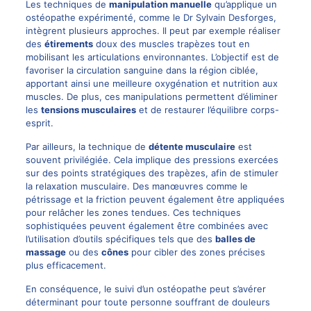
Les techniques de
manipulation manuelle
qu’applique un
ostéopathe expérimenté, comme le Dr Sylvain Desforges,
intègrent plusieurs approches. Il peut par exemple réaliser
des
étirements
doux des muscles trapèzes tout en
mobilisant les articulations environnantes. L’objectif est de
favoriser la circulation sanguine dans la région ciblée,
apportant ainsi une meilleure oxygénation et nutrition aux
muscles. De plus, ces manipulations permettent d’éliminer
les
tensions musculaires
et de restaurer l’équilibre corps-
esprit.
Par ailleurs, la technique de
détente musculaire
est
souvent privilégiée. Cela implique des pressions exercées
sur des points stratégiques des trapèzes, afin de stimuler
la relaxation musculaire. Des manœuvres comme le
pétrissage et la friction peuvent également être appliquées
pour relâcher les zones tendues. Ces techniques
sophistiquées peuvent également être combinées avec
l’utilisation d’outils spécifiques tels que des
balles de
massage
ou des
cônes
pour cibler des zones précises
plus efficacement.
En conséquence, le suivi d’un ostéopathe peut s’avérer
déterminant pour toute personne souffrant de douleurs