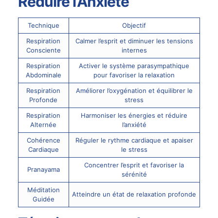
Réduire l’Anxiété
Technique
Objectif
Respiration
Calmer l’esprit et diminuer les tensions
Consciente
internes
Respiration
Activer le système parasympathique
Abdominale
pour favoriser la relaxation
Respiration
Améliorer l’oxygénation et équilibrer le
Profonde
stress
Respiration
Harmoniser les énergies et réduire
Alternée
l’anxiété
Cohérence
Réguler le rythme cardiaque et apaiser
Cardiaque
le stress
Concentrer l’esprit et favoriser la
Pranayama
sérénité
Méditation
Atteindre un état de relaxation profonde
Guidée