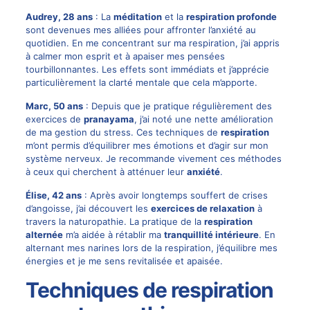
Audrey, 28 ans
: La
méditation
et la
respiration profonde
sont devenues mes alliées pour affronter l’anxiété au
quotidien. En me concentrant sur ma respiration, j’ai appris
à calmer mon esprit et à apaiser mes pensées
tourbillonnantes. Les effets sont immédiats et j’apprécie
particulièrement la clarté mentale que cela m’apporte.
Marc, 50 ans
: Depuis que je pratique régulièrement des
exercices de
pranayama
, j’ai noté une nette amélioration
de ma gestion du stress. Ces techniques de
respiration
m’ont permis d’équilibrer mes émotions et d’agir sur mon
système nerveux. Je recommande vivement ces méthodes
à ceux qui cherchent à atténuer leur
anxiété
.
Élise, 42 ans
: Après avoir longtemps souffert de crises
d’angoisse, j’ai découvert les
exercices de relaxation
à
travers la naturopathie. La pratique de la
respiration
alternée
m’a aidée à rétablir ma
tranquillité intérieure
. En
alternant mes narines lors de la respiration, j’équilibre mes
énergies et je me sens revitalisée et apaisée.
Techniques de respiration