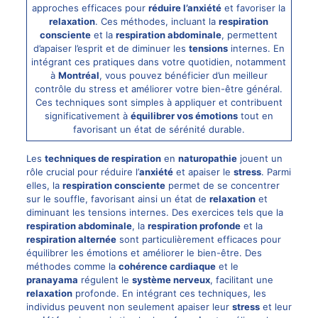
approches efficaces pour
réduire l’anxiété
et favoriser la
relaxation
. Ces méthodes, incluant la
respiration
consciente
et la
respiration abdominale
, permettent
d’apaiser l’esprit et de diminuer les
tensions
internes. En
intégrant ces pratiques dans votre quotidien, notamment
à
Montréal
, vous pouvez bénéficier d’un meilleur
contrôle du stress et améliorer votre bien-être général.
Ces techniques sont simples à appliquer et contribuent
significativement à
équilibrer vos émotions
tout en
favorisant un état de sérénité durable.
Les
techniques de respiration
en
naturopathie
jouent un
rôle crucial pour réduire l’
anxiété
et apaiser le
stress
. Parmi
elles, la
respiration consciente
permet de se concentrer
sur le souffle, favorisant ainsi un état de
relaxation
et
diminuant les tensions internes. Des exercices tels que la
respiration abdominale
, la
respiration profonde
et la
respiration alternée
sont particulièrement efficaces pour
équilibrer les émotions et améliorer le bien-être. Des
méthodes comme la
cohérence cardiaque
et le
pranayama
régulent le
système nerveux
, facilitant une
relaxation
profonde. En intégrant ces techniques, les
individus peuvent non seulement apaiser leur
stress
et leur