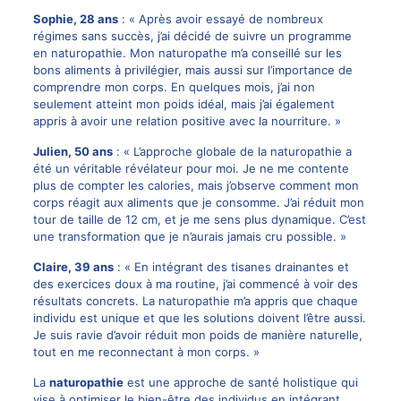
Sophie, 28 ans
: « Après avoir essayé de nombreux
régimes sans succès, j’ai décidé de suivre un programme
en naturopathie. Mon naturopathe m’a conseillé sur les
bons aliments à privilégier, mais aussi sur l’importance de
comprendre mon corps. En quelques mois, j’ai non
seulement atteint mon poids idéal, mais j’ai également
appris à avoir une relation positive avec la nourriture. »
Julien, 50 ans
: « L’approche globale de la naturopathie a
été un véritable révélateur pour moi. Je ne me contente
plus de compter les calories, mais j’observe comment mon
corps réagit aux aliments que je consomme. J’ai réduit mon
tour de taille de 12 cm, et je me sens plus dynamique. C’est
une transformation que je n’aurais jamais cru possible. »
Claire, 39 ans
: « En intégrant des tisanes drainantes et
des exercices doux à ma routine, j’ai commencé à voir des
résultats concrets. La naturopathie m’a appris que chaque
individu est unique et que les solutions doivent l’être aussi.
Je suis ravie d’avoir réduit mon poids de manière naturelle,
tout en me reconnectant à mon corps. »
La
naturopathie
est une approche de santé holistique qui
vise à optimiser le bien-être des individus en intégrant