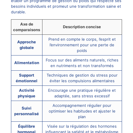
établir un programme de gestion du poids qui respecte ses
besoins individuels et promeut une transformation saine et
durable.
Axe de
Description concise
comparaisons
Prend en compte le corps, l’esprit et
Approche
l’environnement pour une perte de
globale
poids
Focus sur des aliments naturels, riches
Alimentation
en nutriments et non transformés
Support
Techniques de gestion du stress pour
émotionnel
éviter les compulsions alimentaires
Activité
Encourage une pratique régulière et
physique
adaptée, sans stress excessif
Accompagnement régulier pour
Suivi
optimiser les habitudes et ajuster le
personnalisé
plan
Équilibre
Visée sur la régulation des hormones
hormonal
influençant la satiété et le métabolisme