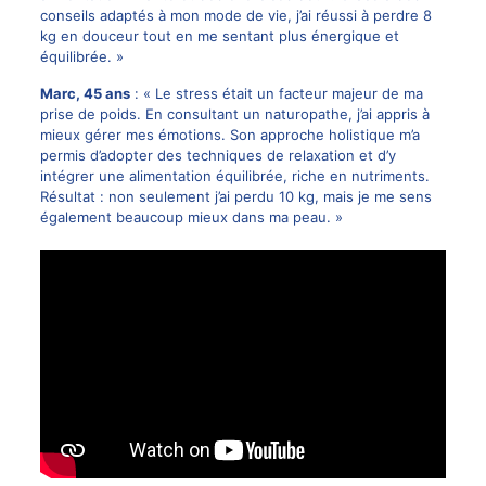
conseils adaptés à mon mode de vie, j’ai réussi à perdre 8
kg en douceur tout en me sentant plus énergique et
équilibrée. »
Marc, 45 ans
: « Le stress était un facteur majeur de ma
prise de poids. En consultant un naturopathe, j’ai appris à
mieux gérer mes émotions. Son approche holistique m’a
permis d’adopter des techniques de relaxation et d’y
intégrer une alimentation équilibrée, riche en nutriments.
Résultat : non seulement j’ai perdu 10 kg, mais je me sens
également beaucoup mieux dans ma peau. »