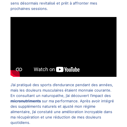
sens désormais revitalisé et prêt à affronter mes
prochaines sessions.
J’ai pratiqué des sports d’endurance pendant des années,
mais les douleurs musculaires étaient monnaie courante.
En consultant un naturopathe, j’ai découvert l’impact des
micronutriments
sur ma performance. Après avoir intégré
des suppléments naturels et ajusté mon régime
alimentaire, j’ai constaté une amélioration incroyable dans
ma récupération et une réduction de mes douleurs
quotidiens.