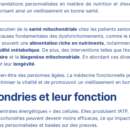
andations personnalisées en matière de nutrition et d’ex
vorisant ainsi un vieillissement en bonne santé.
 soutien de la
santé mitochondriale
chez les patients senio
des causes fondamentales des dysfonctionnements, comme le
t souvent une
alimentation riche en nutriments
, notamment
ibilité métabolique
. De plus, des interventions telles que l’e
aire
et la
biogenèse mitochondriale
. En abordant ces dive
nt leur
longévité
.
 bien-être des personnes âgées. La médecine fonctionnelle 
imiser la vitalité et de promouvoir un vieillissement en bo
dries et leur fonction
rales énergétiques » des cellules. Elles produisent l’ATP, 
mitochondries peuvent devenir moins efficaces, ce qui impact
ies personnalisées et basées sur des preuves.