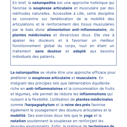
En bref, la
naturopathie
est une approche holistique qui
favorise la
souplesse articulaire
et musculaire par des
méthodes naturelles. Accessible à Lille, cette discipline
se concentre sur l’amélioration de la mobilité des
articulations et le renforcement des tissus musculaires
par le biais d’une
alimentation anti-inflammatoire
, de
plantes médicinales
et d’exercices doux. Elle vise à
apaiser les douleurs et à favoriser un meilleur
fonctionnement global du corps, tout en étant un
traitement
sans douleur
et
adapté
aux besoins
individuels des patients.
La naturopathie
se révèle être une approche efficace pour
améliorer la
souplesse articulaire
et
musculaire
. En
intégrant des principes tels que l’alimentation équilibrée
riche en
anti-inflammatoires
et la consommation de fruits
et légumes, elle permet de réduire les
inflammations
qui
nuisent à la flexibilité. L’utilisation de
plantes médicinales
comme l’
harpagophytum
et la
reine des prés
favorise
également le soulagement des douleurs articulaires et la
mobilité
. Des exercices doux tels que le
yoga
et la
natation
soutiennent la souplesse en renforçant les
muscles environnants. Enfin, la pratique de
techniques de