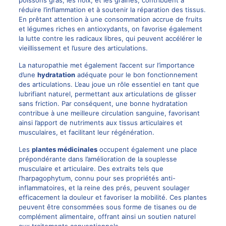
poissons gras, les noix, et les graines, contribuent à
réduire l’inflammation et à soutenir la réparation des tissus.
En prêtant attention à une consommation accrue de fruits
et légumes riches en antioxydants, on favorise également
la lutte contre les radicaux libres, qui peuvent accélérer le
vieillissement et l’usure des articulations.
La naturopathie met également l’accent sur l’importance
d’une
hydratation
adéquate pour le bon fonctionnement
des articulations. L’eau joue un rôle essentiel en tant que
lubrifiant naturel, permettant aux articulations de glisser
sans friction. Par conséquent, une bonne hydratation
contribue à une meilleure circulation sanguine, favorisant
ainsi l’apport de nutriments aux tissus articulaires et
musculaires, et facilitant leur régénération.
Les
plantes médicinales
occupent également une place
prépondérante dans l’amélioration de la souplesse
musculaire et articulaire. Des extraits tels que
l’harpagophytum, connu pour ses propriétés anti-
inflammatoires, et la reine des prés, peuvent soulager
efficacement la douleur et favoriser la mobilité. Ces plantes
peuvent être consommées sous forme de tisanes ou de
complément alimentaire, offrant ainsi un soutien naturel