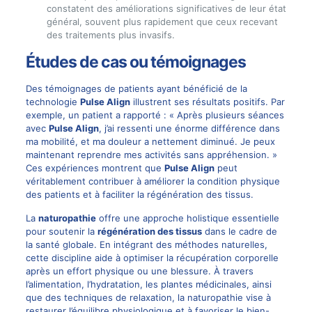
constatent des améliorations significatives de leur état
général, souvent plus rapidement que ceux recevant
des traitements plus invasifs.
Études de cas ou témoignages
Des témoignages de patients ayant bénéficié de la
technologie
Pulse Align
illustrent ses résultats positifs. Par
exemple, un patient a rapporté : « Après plusieurs séances
avec
Pulse Align
, j’ai ressenti une énorme différence dans
ma mobilité, et ma douleur a nettement diminué. Je peux
maintenant reprendre mes activités sans appréhension. »
Ces expériences montrent que
Pulse Align
peut
véritablement contribuer à améliorer la condition physique
des patients et à faciliter la régénération des tissus.
La
naturopathie
offre une approche holistique essentielle
pour soutenir la
régénération des tissus
dans le cadre de
la santé globale. En intégrant des méthodes naturelles,
cette discipline aide à optimiser la récupération corporelle
après un effort physique ou une blessure. À travers
l’alimentation, l’hydratation, les plantes médicinales, ainsi
que des techniques de relaxation, la naturopathie vise à
restaurer l’équilibre physiologique et à favoriser le bien-