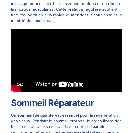
massage, permet de cibler les zones tendues et de réduire
les nœuds musculaires. Cette pratique régulière soutient
une récupération plus rapide et maintient la souplesse et la
mobilité des muscles.
Sommeil Réparateur
Un
sommeil de qualité
est essentiel pour la régénération
des tissus. Pendant le sommeil profond, le corps libère des
hormones de croissance qui favorisent la réparation
cellulaire. À cet égard, des
infusions de plantes
comme la