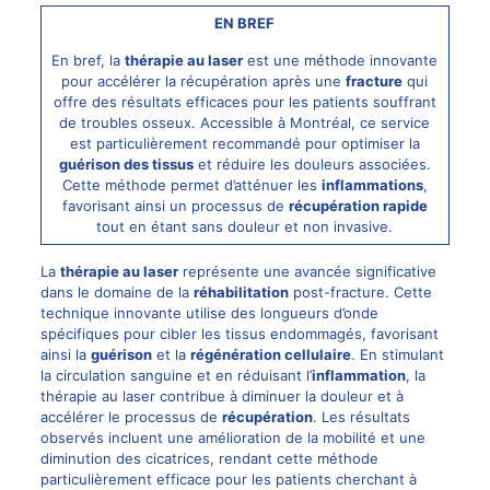
EN BREF
En bref, la
thérapie au laser
est une méthode innovante
pour accélérer la récupération après une
fracture
qui
offre des résultats efficaces pour les patients souffrant
de troubles osseux. Accessible à Montréal, ce service
est particulièrement recommandé pour optimiser la
guérison des tissus
et réduire les douleurs associées.
Cette méthode permet d’atténuer les
inflammations
,
favorisant ainsi un processus de
récupération rapide
tout en étant sans douleur et non invasive.
La
thérapie au
laser
représente une avancée significative
dans le domaine de la
réhabilitation
post-fracture. Cette
technique innovante utilise des longueurs d’onde
spécifiques pour cibler les tissus endommagés, favorisant
ainsi la
guérison
et la
régénération cellulaire
. En stimulant
la circulation sanguine et en réduisant l’
inflammation
, la
thérapie au laser contribue à diminuer la douleur et à
accélérer le processus de
récupération
. Les résultats
observés incluent une amélioration de la mobilité et une
diminution des cicatrices, rendant cette méthode
particulièrement efficace pour les patients cherchant à