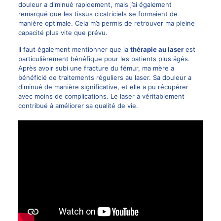
douleur a diminué rapidement, mais j’ai également
remarqué que les tissus cicatriciels se formaient de
manière optimale. Cela m’a permis de retrouver ma pleine
capacité plus vite que prévu.
Il faut également mentionner que la
thérapie au laser
est
particulièrement bénéfique pour les patients plus âgés.
Après avoir subi une fracture du fémur, ma mère a
bénéficié de traitements réguliers au laser. Sa douleur a
diminué de manière significative, et elle a pu récupérer
avec moins de complications. Le laser a véritablement
contribué à améliorer sa qualité de vie.