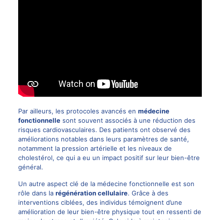
Par ailleurs, les protocoles avancés en
médecine
fonctionnelle
sont souvent associés à une réduction des
risques cardiovasculaires. Des patients ont observé des
améliorations notables dans leurs paramètres de santé,
notamment la pression artérielle et les niveaux de
cholestérol, ce qui a eu un impact positif sur leur bien-être
général.
Un autre aspect clé de la médecine fonctionnelle est son
rôle dans la
régénération cellulaire
. Grâce à des
interventions ciblées, des individus témoignent d’une
amélioration de leur bien-être physique tout en ressenti de