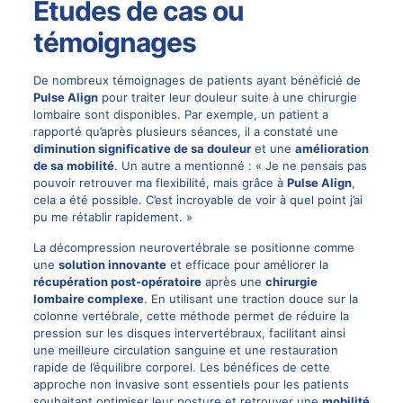
Études de cas ou
témoignages
De nombreux témoignages de patients ayant bénéficié de
Pulse Align
pour traiter leur douleur suite à une chirurgie
lombaire sont disponibles. Par exemple, un patient a
rapporté qu’après plusieurs séances, il a constaté une
diminution significative de sa douleur
et une
amélioration
de sa mobilité
. Un autre a mentionné : « Je ne pensais pas
pouvoir retrouver ma flexibilité, mais grâce à
Pulse Align
,
cela a été possible. C’est incroyable de voir à quel point j’ai
pu me rétablir rapidement. »
La décompression neurovertébrale se positionne comme
une
solution innovante
et efficace pour améliorer la
récupération post-opératoire
après une
chirurgie
lombaire complexe
. En utilisant une traction douce sur la
colonne vertébrale, cette méthode permet de réduire la
pression sur les disques intervertébraux, facilitant ainsi
une meilleure circulation sanguine et une restauration
rapide de l’équilibre corporel. Les bénéfices de cette
approche non invasive sont essentiels pour les patients
souhaitant optimiser leur posture et retrouver une
mobilité