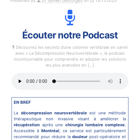
Published by
Dr Sylvain Desforges
on
13/11/2025
Écouter notre Podcast
🎙️ Découvrez les secrets d’une colonne vertébrale en santé
avec « La Décompression Neurovertébrale », le podcast
incontournable pour comprendre et adopter les solutions
les plus avancées en
[…]
EN BREF
La
décompression neurovertébrale
est une méthode
thérapeutique non invasive visant à améliorer la
récupération
après une
chirurgie lombaire complexe
.
Accessible à
Montréal
, ce service est particulièrement
recommandé pour réduire la
douleur
post-opératoire et