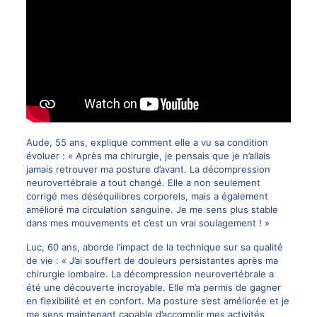
Aude, 55 ans, explique comment elle a vu sa condition
évoluer : « Après ma chirurgie, je pensais que je n’allais
jamais retrouver ma posture d’avant. La décompression
neurovertébrale a tout changé. Elle a non seulement
corrigé mes déséquilibres corporels, mais a également
amélioré ma circulation sanguine. Je me sens plus stable
dans mes mouvements et c’est un vrai soulagement ! »
Luc, 60 ans, aborde l’impact de la technique sur sa qualité
de vie : « J’ai souffert de douleurs persistantes après ma
chirurgie lombaire. La décompression neurovertébrale a
été une découverte incroyable. Elle m’a permis de gagner
en flexibilité et en confort. Ma posture s’est améliorée et je
me sens maintenant capable d’accomplir mes activités