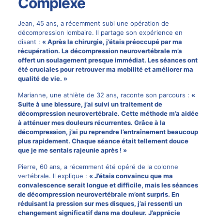
Complexe
Jean, 45 ans, a récemment subi une opération de
décompression lombaire. Il partage son expérience en
disant :
« Après la chirurgie, j’étais préoccupé par ma
récupération. La décompression neurovertébrale m’a
offert un soulagement presque immédiat. Les séances ont
été cruciales pour retrouver ma mobilité et améliorer ma
qualité de vie. »
Marianne, une athlète de 32 ans, raconte son parcours :
«
Suite à une blessure, j’ai suivi un traitement de
décompression neurovertébrale. Cette méthode m’a aidée
à atténuer mes douleurs récurrentes. Grâce à la
décompression, j’ai pu reprendre l’entraînement beaucoup
plus rapidement. Chaque séance était tellement douce
que je me sentais rajeunie après ! »
Pierre, 60 ans, a récemment été opéré de la colonne
vertébrale. Il explique :
« J’étais convaincu que ma
convalescence serait longue et difficile, mais les séances
de décompression neurovertébrale m’ont surpris. En
réduisant la pression sur mes disques, j’ai ressenti un
changement significatif dans ma douleur. J’apprécie