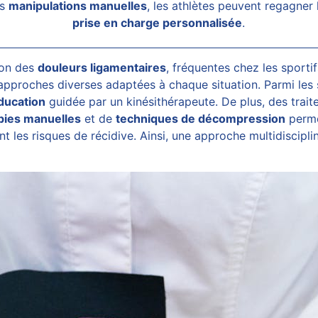
es
manipulations manuelles
, les athlètes peuvent regagner
prise en charge personnalisée
.
ion des
douleurs ligamentaires
, fréquentes chez les sporti
proches diverses adaptées à chaque situation. Parmi les s
ducation
guidée par un kinésithérapeute. De plus, des trait
pies manuelles
et de
techniques de décompression
perme
t les risques de récidive. Ainsi, une approche multidiscipli