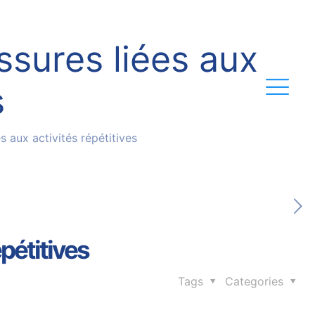
ssures liées aux
s
s aux activités répétitives
épétitives
Tags
Categories