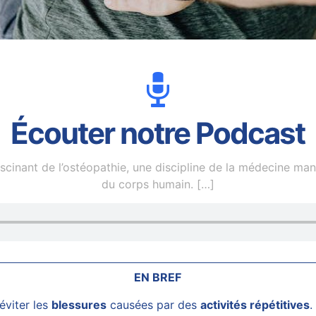
Écouter notre Podcast
inant de l’ostéopathie, une discipline de la médecine manuel
du corps humain.
[…]
EN BREF
éviter les
blessures
causées par des
activités répétitives
.