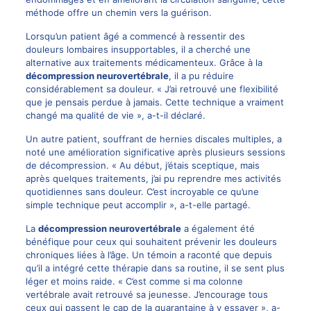
méthode offre un chemin vers la guérison.
Lorsqu’un patient âgé a commencé à ressentir des
douleurs lombaires insupportables, il a cherché une
alternative aux traitements médicamenteux. Grâce à la
décompression neurovertébrale
, il a pu réduire
considérablement sa douleur. « J’ai retrouvé une flexibilité
que je pensais perdue à jamais. Cette technique a vraiment
changé ma qualité de vie », a-t-il déclaré.
Un autre patient, souffrant de hernies discales multiples, a
noté une amélioration significative après plusieurs sessions
de décompression. « Au début, j’étais sceptique, mais
après quelques traitements, j’ai pu reprendre mes activités
quotidiennes sans douleur. C’est incroyable ce qu’une
simple technique peut accomplir », a-t-elle partagé.
La
décompression neurovertébrale
a également été
bénéfique pour ceux qui souhaitent prévenir les douleurs
chroniques liées à l’âge. Un témoin a raconté que depuis
qu’il a intégré cette thérapie dans sa routine, il se sent plus
léger et moins raide. « C’est comme si ma colonne
vertébrale avait retrouvé sa jeunesse. J’encourage tous
ceux qui passent le cap de la quarantaine à y essayer », a-