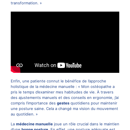
transformation. »
Enfin, une patiente connut le bénéfice de l’approche
holistique de la médecine manuelle : « Mon ostéopathe a
pris le temps d’examiner mes habitudes de vie. À travers
des ajustements manuels et des conseils en ergonomie, j’ai
compris l’importance des
gestes
quotidiens pour maintenir
une posture saine. Cela a changé ma vision du mouvement
au quotidien. »
La
médecine manuelle
joue un rôle crucial dans le maintien
d’une
bonne posture
. En effet, une posture adéquate est