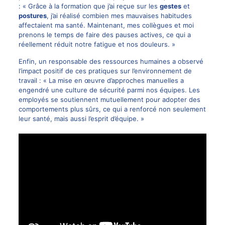
: « Grâce à la formation que j’ai reçue sur les
gestes
et
postures
, j’ai réalisé combien mes mauvaises habitudes
affectaient ma santé. Maintenant, mes collègues et moi
prenons le temps de faire des pauses actives, ce qui a
réellement réduit notre fatigue et nos douleurs. »
Enfin, un responsable des ressources humaines a observé
l’impact positif de ces pratiques sur l’environnement de
travail : « La mise en œuvre d’approches manuelles a
engendré une culture de sécurité parmi nos équipes. Les
employés se soutiennent mutuellement pour adopter des
comportements plus sûrs, ce qui a renforcé non seulement
leur santé, mais aussi l’esprit d’équipe. »