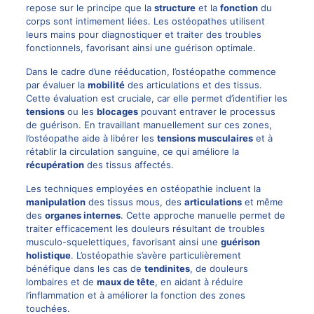
repose sur le principe que la
structure
et la
fonction
du
corps sont intimement liées. Les ostéopathes utilisent
leurs mains pour diagnostiquer et traiter des troubles
fonctionnels, favorisant ainsi une guérison optimale.
Dans le cadre d’une rééducation, l’ostéopathe commence
par évaluer la
mobilité
des articulations et des tissus.
Cette évaluation est cruciale, car elle permet d’identifier les
tensions
ou les
blocages
pouvant entraver le processus
de guérison. En travaillant manuellement sur ces zones,
l’ostéopathe aide à libérer les
tensions musculaires
et à
rétablir la circulation sanguine, ce qui améliore la
récupération
des tissus affectés.
Les techniques employées en ostéopathie incluent la
manipulation
des tissus mous, des
articulations
et même
des
organes internes
. Cette approche manuelle permet de
traiter efficacement les douleurs résultant de troubles
musculo-squelettiques, favorisant ainsi une
guérison
holistique
. L’ostéopathie s’avère particulièrement
bénéfique dans les cas de
tendinites
, de douleurs
lombaires et de
maux de tête
, en aidant à réduire
l’inflammation et à améliorer la fonction des zones
touchées.