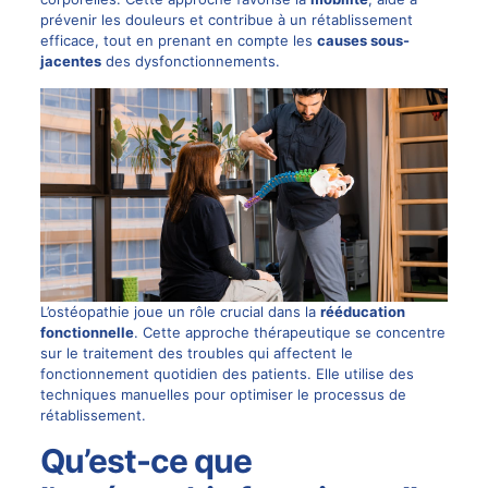
prévenir les douleurs et contribue à un rétablissement
efficace, tout en prenant en compte les
causes sous-
jacentes
des dysfonctionnements.
L’ostéopathie joue un rôle crucial dans la
rééducation
fonctionnelle
. Cette approche thérapeutique se concentre
sur le traitement des troubles qui affectent le
fonctionnement quotidien des patients. Elle utilise des
techniques manuelles pour optimiser le processus de
rétablissement.
Qu’est-ce que