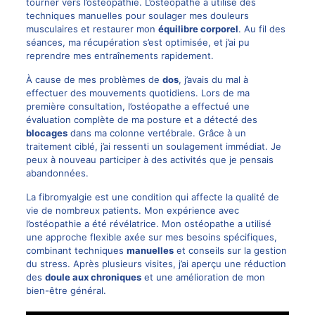
tourner vers l’ostéopathie. L’ostéopathe a utilisé des
techniques manuelles pour soulager mes douleurs
musculaires et restaurer mon
équilibre corporel
. Au fil des
séances, ma récupération s’est optimisée, et j’ai pu
reprendre mes entraînements rapidement.
À cause de mes problèmes de
dos
, j’avais du mal à
effectuer des mouvements quotidiens. Lors de ma
première consultation, l’ostéopathe a effectué une
évaluation complète de ma posture et a détecté des
blocages
dans ma colonne vertébrale. Grâce à un
traitement ciblé, j’ai ressenti un soulagement immédiat. Je
peux à nouveau participer à des activités que je pensais
abandonnées.
La fibromyalgie est une condition qui affecte la qualité de
vie de nombreux patients. Mon expérience avec
l’ostéopathie a été révélatrice. Mon ostéopathe a utilisé
une approche flexible axée sur mes besoins spécifiques,
combinant techniques
manuelles
et conseils sur la gestion
du stress. Après plusieurs visites, j’ai aperçu une réduction
des
doule aux chroniques
et une amélioration de mon
bien-être général.