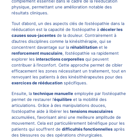
complément essentiel dans le cadre de la rééducation
physique, permettant une amélioration notable des
résultats cliniques.
Tout d’abord, un des aspects clés de l’ostéopathie dans la
rééducation est la capacité de l’ostéopathe à
déceler les
causes sous-jacentes
de la douleur. Contrairement à
d’autres disciplines comme la kinésithérapie, qui se
concentrent davantage sur la
réhabilitation
et le
renforcement musculaire
, l’ostéopathie va rapidement
explorer les
interactions corporelles
qui peuvent
contribuer à l’inconfort. Cette approche permet de cibler
efficacement les zones nécessitant un traitement, tout en
renvoyant les patients à des kinésithérapeutes pour des
exercices de rééducation
spécifiques.
Ensuite, la
technique manuelle
employée par l’ostéopathe
permet de restaurer l’
équilibre
et la mobilité des
articulations. Grâce à des manipulations douces,
l’ostéopathe aide à libérer les
tensions musculaires
accumulées, favorisant ainsi une meilleure amplitude de
mouvement. Cela est particulièrement bénéfique pour les
patients qui souffrent de
difficultés fonctionnelles
après
des blessures ou des opérations chirurgicales.