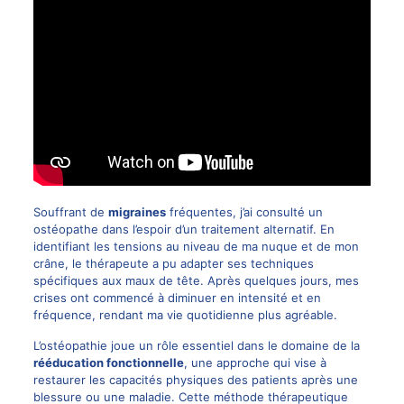
Souffrant de
migraines
fréquentes, j’ai consulté un
ostéopathe dans l’espoir d’un traitement alternatif. En
identifiant les tensions au niveau de ma nuque et de mon
crâne, le thérapeute a pu adapter ses techniques
spécifiques aux maux de tête. Après quelques jours, mes
crises ont commencé à diminuer en intensité et en
fréquence, rendant ma vie quotidienne plus agréable.
L’ostéopathie joue un rôle essentiel dans le domaine de la
rééducation fonctionnelle
, une approche qui vise à
restaurer les capacités physiques des patients après une
blessure ou une maladie. Cette méthode thérapeutique