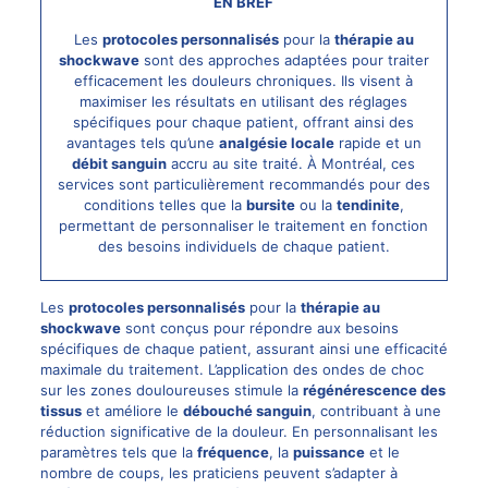
EN BREF
Les
protocoles personnalisés
pour la
thérapie au
shockwave
sont des approches adaptées pour traiter
efficacement les douleurs chroniques. Ils visent à
maximiser les résultats en utilisant des réglages
spécifiques pour chaque patient, offrant ainsi des
avantages tels qu’une
analgésie locale
rapide et un
débit sanguin
accru au site traité. À Montréal, ces
services sont particulièrement recommandés pour des
conditions telles que la
bursite
ou la
tendinite
,
permettant de personnaliser le traitement en fonction
des besoins individuels de chaque patient.
Les
protocoles personnalisés
pour la
thérapie au
shockwave
sont conçus pour répondre aux besoins
spécifiques de chaque patient, assurant ainsi une efficacité
maximale du traitement. L’application des ondes de choc
sur les zones douloureuses stimule la
régénérescence des
tissus
et améliore le
débouché sanguin
, contribuant à une
réduction significative de la douleur. En personnalisant les
paramètres tels que la
fréquence
, la
puissance
et le
nombre de coups, les praticiens peuvent s’adapter à