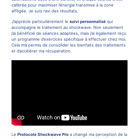
calibrée pour maximiser l’énergie transmise à la zone
affligée. Je suis ravi des résultats.
J’apprécie particulièrement le
suivi personnalisé
qui
accompagne le traitement au shockwave. Non seulement
j’ai bénéficié de séances adaptées, mais j’ai également reçu
un programme d’exercices spécifique à effectuer chez moi.
Cela m’a permis de consolider les bienfaits des traitements
et d’accélérer ma récupération.
Le
Protocole Shockwave Pro
a changé ma perception de la