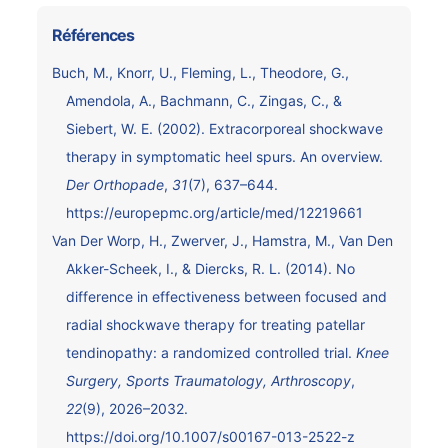
Références
Buch, M., Knorr, U., Fleming, L., Theodore, G.,
Amendola, A., Bachmann, C., Zingas, C., &
Siebert, W. E. (2002). Extracorporeal shockwave
therapy in symptomatic heel spurs. An overview.
Der Orthopade
,
31
(7), 637–644.
https://europepmc.org/article/med/12219661
Van Der Worp, H., Zwerver, J., Hamstra, M., Van Den
Akker-Scheek, I., & Diercks, R. L. (2014). No
difference in effectiveness between focused and
radial shockwave therapy for treating patellar
tendinopathy: a randomized controlled trial.
Knee
Surgery, Sports Traumatology, Arthroscopy
,
22
(9), 2026–2032.
https://doi.org/10.1007/s00167-013-2522-z