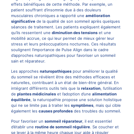
effets bénéfiques de cette méthode. Par exemple, un
patient souffrant d’insomnie due à des douleurs
musculaires chroniques a rapporté une
amélioration
significative
de la qualité de son sommeil après quelques
séances de traitement. Les patients expliquent également
qu’ils ressentent une
diminution des tensions
et une
mobilité accrue, ce qui leur permet de mieux gérer leur
stress et leurs préoccupations nocturnes. Ces résultats
soulignent l’importance de Pulse Align dans le cadre
d’approches naturopathiques pour favoriser un sommeil
sain et réparateur.
Les approches
naturopathiques
pour améliorer la qualité
du sommeil se révèlent être des méthodes efficaces et
naturelles, contribuant à un état de bien-être général. En
intégrant différents outils tels que la
relaxation
, l’utilisation
de
plantes médicinales
et l’adoption d’une
alimentation
équilibrée
, la naturopathie propose une solution holistique
qui ne se limite pas à traiter les
symptômes
, mais qui cible
également les
causes profondes
des troubles du sommeil.
Pour favoriser un
sommeil réparateur
, il est essentiel
d’établir une
routine de sommeil régulière
. Se coucher et
se lever à la même heure chaque jour aide à réguler