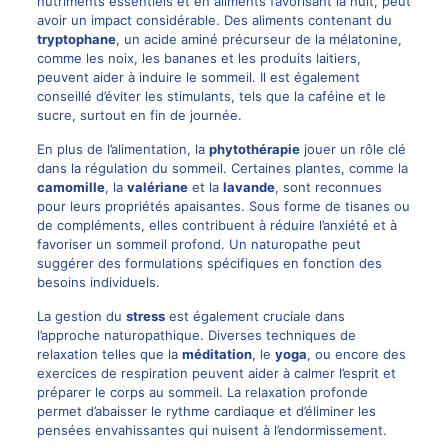
nutriments essentiels et en aliments favorisant la nuit, peut
avoir un impact considérable. Des aliments contenant du
tryptophane
, un acide aminé précurseur de la mélatonine,
comme les noix, les bananes et les produits laitiers,
peuvent aider à induire le sommeil. Il est également
conseillé d’éviter les stimulants, tels que la caféine et le
sucre, surtout en fin de journée.
En plus de l’alimentation, la
phytothérapie
jouer un rôle clé
dans la régulation du sommeil. Certaines plantes, comme la
camomille
, la
valériane
et la
lavande
, sont reconnues
pour leurs propriétés apaisantes. Sous forme de tisanes ou
de compléments, elles contribuent à réduire l’anxiété et à
favoriser un sommeil profond. Un naturopathe peut
suggérer des formulations spécifiques en fonction des
besoins individuels.
La gestion du
stress
est également cruciale dans
l’approche naturopathique. Diverses techniques de
relaxation telles que la
méditation
, le
yoga
, ou encore des
exercices de respiration peuvent aider à calmer l’esprit et
préparer le corps au sommeil. La relaxation profonde
permet d’abaisser le rythme cardiaque et d’éliminer les
pensées envahissantes qui nuisent à l’endormissement.