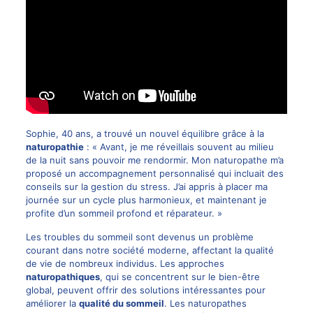
Sophie, 40 ans, a trouvé un nouvel équilibre grâce à la
naturopathie
: « Avant, je me réveillais souvent au milieu
de la nuit sans pouvoir me rendormir. Mon naturopathe m’a
proposé un accompagnement personnalisé qui incluait des
conseils sur la gestion du stress. J’ai appris à placer ma
journée sur un cycle plus harmonieux, et maintenant je
profite d’un sommeil profond et réparateur. »
Les troubles du sommeil sont devenus un problème
courant dans notre société moderne, affectant la qualité
de vie de nombreux individus. Les approches
naturopathiques
, qui se concentrent sur le bien-être
global, peuvent offrir des solutions intéressantes pour
améliorer la
qualité du sommeil
. Les naturopathes