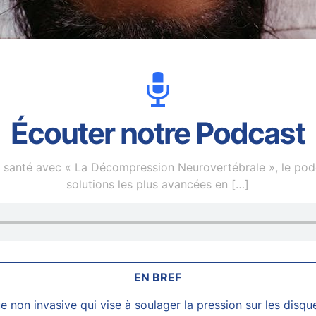
Écouter notre Podcast
 en santé avec « La Décompression Neurovertébrale », le po
solutions les plus avancées en
[…]
EN BREF
 non invasive qui vise à soulager la pression sur les disque