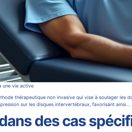
 une vie active
ode thérapeutique non invasive qui vise à soulager les do
pression sur les disques intervertébraux, favorisant ainsi…
 dans des cas spéci