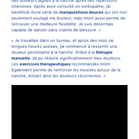
des douleurs aigües à la hanche après des répétitions
intensives. Après avoir consulté un ostéopathe, j’ai
bénéficié d’une série de
manipulations douces
qui ont non
seulement soulagé ma douleur, mais m’ont aussi permis de
retrouver une meilleure flexibilité. Je suis désormais
capable de danser sans crainte de blessure. »
« Je travaillais dans un bureau, et après des mois de
longues heures assises, j’ai commencé à ressentir une
douleur persistante à la hanche. Grâce à la
thérapie
manuelle
, j’ai pu réduire significativement mes douleurs.
Les
exercices thérapeutiques
recommandés m’ont
également permis de renforcer les muscles autour de la
hanche, évitant ainsi les douleurs récurrentes. »