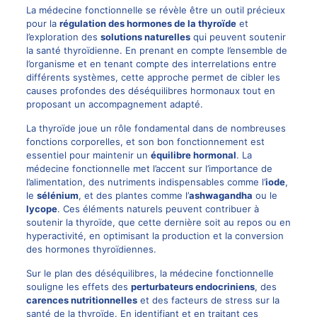
La médecine fonctionnelle se révèle être un outil précieux
pour la
régulation des hormones de la thyroïde
et
l’exploration des
solutions naturelles
qui peuvent soutenir
la santé thyroïdienne. En prenant en compte l’ensemble de
l’organisme et en tenant compte des interrelations entre
différents systèmes, cette approche permet de cibler les
causes profondes des déséquilibres hormonaux tout en
proposant un accompagnement adapté.
La thyroïde joue un rôle fondamental dans de nombreuses
fonctions corporelles, et son bon fonctionnement est
essentiel pour maintenir un
équilibre hormonal
. La
médecine fonctionnelle met l’accent sur l’importance de
l’alimentation, des nutriments indispensables comme l’
iode
,
le
sélénium
, et des plantes comme l’
ashwagandha
ou le
lycope
. Ces éléments naturels peuvent contribuer à
soutenir la thyroïde, que cette dernière soit au repos ou en
hyperactivité, en optimisant la production et la conversion
des hormones thyroïdiennes.
Sur le plan des déséquilibres, la médecine fonctionnelle
souligne les effets des
perturbateurs endocriniens
, des
carences nutritionnelles
et des facteurs de stress sur la
santé de la thyroïde. En identifiant et en traitant ces