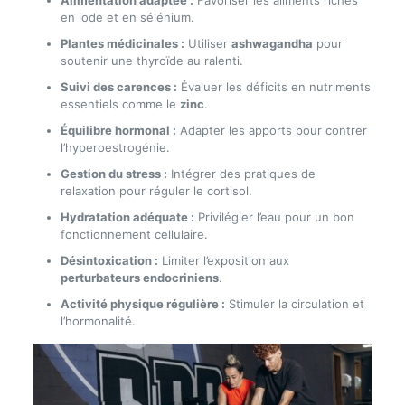
en iode et en sélénium.
Plantes médicinales :
Utiliser
ashwagandha
pour
soutenir une thyroïde au ralenti.
Suivi des carences :
Évaluer les déficits en nutriments
essentiels comme le
zinc
.
Équilibre hormonal :
Adapter les apports pour contrer
l’hyperoestrogénie.
Gestion du stress :
Intégrer des pratiques de
relaxation pour réguler le cortisol.
Hydratation adéquate :
Privilégier l’eau pour un bon
fonctionnement cellulaire.
Désintoxication :
Limiter l’exposition aux
perturbateurs endocriniens
.
Activité physique régulière :
Stimuler la circulation et
l’hormonalité.