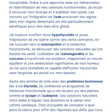
inexplicable. Grâce à une approche axée sur l’alimentation
et l’identification de mes carences nutritionnelles, j’ai réussi
à retrouver mon énergie et à stabiliser mon poids. Les
conseils sur l’intégration de l’
iode
provenant des algues
dans mon régime alimentaire ont été particulièrement
bénéfiques pour mon bien-être global.
J’ai toujours souffert d’une
hypothyroïdie
et j’avais
l’impression de me battre contre des vents contraires. En
me tournant vers la
naturopathie
et la médecine
fonctionnelle, j’ai découvert des solutions naturelles qui ont
boosté ma santé. L’utilisation de l’
ashwagandha
et du
curcuma
a transformé ma condition, m’apportant un nouvel
équilibre et une amélioration significative de mon humeur.
Je me sens revitalisée et capable d’affronter ma journée
sans l’angoisse qui pesait sur mes épaules.
Après des années de lutte avec des
problèmes hormonaux
liés à ma
thyroïde
, j’ai commencé un programme de
médecine fonctionnelle qui a mis l’accent sur des plantes
comme le
lycope
et l’
aubépine
. Ces solutions naturelles
m’ont aidée à réguler mes émotions et à calmer mon
rythme cardiaque. C’est incroyable de constater à quel
point la nature peut offrir des réponses aux défis que nous