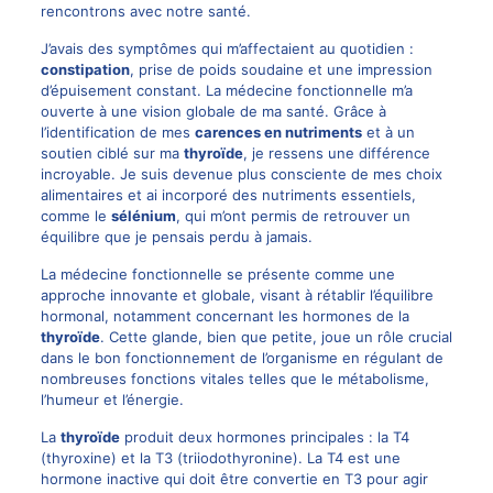
rencontrons avec notre santé.
J’avais des symptômes qui m’affectaient au quotidien :
constipation
, prise de poids soudaine et une impression
d’épuisement constant. La médecine fonctionnelle m’a
ouverte à une vision globale de ma santé. Grâce à
l’identification de mes
carences en nutriments
et à un
soutien ciblé sur ma
thyroïde
, je ressens une différence
incroyable. Je suis devenue plus consciente de mes choix
alimentaires et ai incorporé des nutriments essentiels,
comme le
sélénium
, qui m’ont permis de retrouver un
équilibre que je pensais perdu à jamais.
La médecine fonctionnelle se présente comme une
approche innovante et globale, visant à rétablir l’équilibre
hormonal, notamment concernant les hormones de la
thyroïde
. Cette glande, bien que petite, joue un rôle crucial
dans le bon fonctionnement de l’organisme en régulant de
nombreuses fonctions vitales telles que le métabolisme,
l’humeur et l’énergie.
La
thyroïde
produit deux hormones principales : la T4
(thyroxine) et la T3 (triiodothyronine). La T4 est une
hormone inactive qui doit être convertie en T3 pour agir